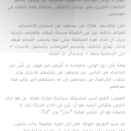
التكتلات الكبرى. ومن يرفض التعاون، محكوم عليه بالبقاء في
الهامش.
لكن، وللأسف، هناك من يستفيد من استمرار الانقسام.
أطراف داخلية ترى في التفرقة وسيلة للبقاء، وأطراف خارجية
تدرك أن اتحاد هذه المنطقة يعني قوة يصعب التحكم فيها.
لذلك، يُغذّى الخلاف، وتُضخّم الفروقات، وتُستغل الأحداث —
حتى الرياضية منها — لإشعال نار الفتنة.
وهنا يأتي دور الوعي. فالوحدة لا تُفرض من فوق، بل تُبنى من
القاعدة. من الناس، من وعيهم، من رفضهم للانجرار وراء
خطاب الكراهية. من إيمانهم بأن ما يجمعهم أكبر بكثير مما
يفرقهم.
المغرب الكبير ليس مشروعًا سياسيًا مؤجلًا فقط، بل هو خيار
أخلاقي وثقافي أيضًا. هو أن ترى في الآخر امتدادًا لك، لا
خصمًا. هو أن تنتصر لفكرة “نحن” بدل “أنا”.
قد يبدو الطريق طويلًا، لكن كل فكرة عظيمة بدأت بحلم…
وكل وحدة بدأت بإيمان قلة، قبل أن تصبح قناعة أمة.