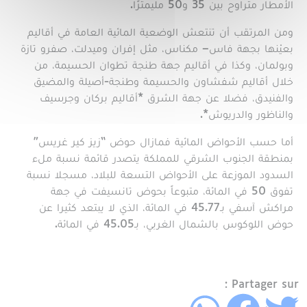
الأمطار متراوح بين 35 و50 مليمترًا.
ومن المرتقب أن تنتعش الوضعية المائية العامة في أقاليم
بعيْنها بجهة فاس– مكناس، مثل إفران وميدلت، صفرو تازة
وبولمان، وكذا في أقاليم جهة طنجة تطوان الحسيمة، من
خلال أقاليم شفشاون والحسيمة وطنجة-أصيلة والمضيق
والفنيدق، فضلا عن جهة الشرق *أقاليم بركان وجرسيف
والناظور والدريوش*.
أما حسب الأحواض المائية فمازال حوض “زيز كير غريس”
بمنطقة الجنوب الشرقي للمملكة يتصدر قائمة نسبة ملء
السدود الموزعة على الأحواض التسعة للبلاد، مسجلا نسبة
تفوق 50 في المائة، متبوعاً بحوض تانسيفت في جهة
مراكش آسفي بـ45.77 في المائة، الذي لا يبتعد كثيرا عن
حوض اللوكوس بالشمال الغربي، بـ45.05 في المائة.
Partager sur :