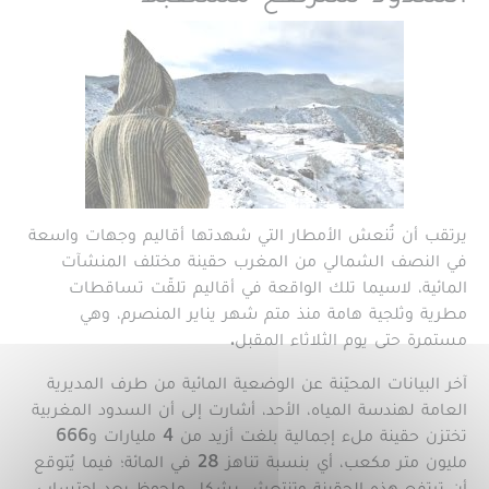
يرتقب أن تُنعش الأمطار التي شهدتها أقاليم وجهات واسعة
في النصف الشمالي من المغرب حقينة مختلف المنشآت
المائية، لاسيما تلك الواقعة في أقاليم تلقّت تساقطات
مطرية وثلجية هامة منذ متم شهر يناير المنصرم، وهي
مستمرة حتى يوم الثلاثاء المقبل.
آخر البيانات المحيّنة عن الوضعية المائية من طرف المديرية
العامة لهندسة المياه، الأحد، أشارت إلى أن السدود المغربية
تختزن حقينة ملء إجمالية بلغت أزيد من 4 مليارات و666
مليون متر مكعب، أي بنسبة تناهز 28 في المائة؛ فيما يُتوقع
أن ترتفع هذه الحقينة وتنتعش بشكل ملحوظ بعد احتساب