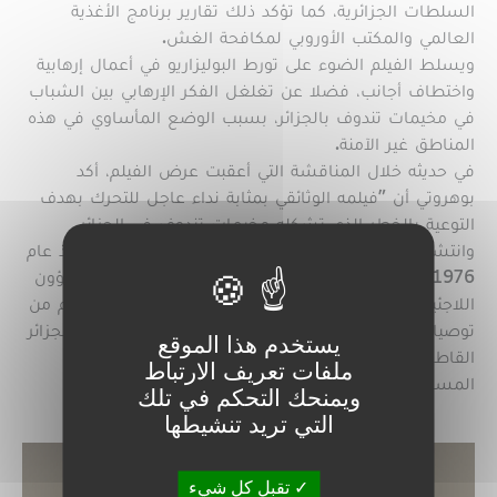
السلطات الجزائرية، كما تؤكد ذلك تقارير برنامج الأغذية
العالمي والمكتب الأوروبي لمكافحة الغش.
ويسلط الفيلم الضوء على تورط البوليزاريو في أعمال إرهابية
واختطاف أجانب، فضلا عن تغلغل الفكر الإرهابي بين الشباب
في مخيمات تندوف بالجزائر، بسبب الوضع المأساوي في هذه
المناطق غير الآمنة.
في حديثه خلال المناقشة التي أعقبت عرض الفيلم، أكد
بوهروتي أن "فيلمه الوثائقي بمثابة نداء عاجل للتحرك بهدف
التوعية بالخطر الذي تشكله مخيمات تندوف في الجزائر
وانتشار الجماعات الإرهابية والإجرامية". وأشار إلى أنه منذ عام
1976، "لم تتمكن المفوضية السامية للأمم المتحدة لشؤون
اللاجئين من تحديد هوية سكان هذه المخيمات، على الرغم من
توصيات الأمم المتحدة ذات الصلة". وبذلك، فإن رفض الجزائر
يستخدم هذا الموقع
القاطع السماح بهذه العملية يشجع أيضا على سرقة
ملفات تعريف الارتباط
المساعدات الإنسانية الدولية".
ويمنحك التحكم في تلك
التي تريد تنشيطها
تقبل كل شيء