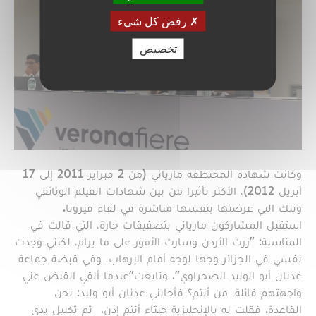
رفض كل شيء
تخصيص
وكانت شهادة المختطفة مارياني (من 2 فبراير 2011 إلى 17
أبريل 2012)، الأكثر تأثيرا من بين شهادات الفيلم الوثائقي
وتلك التي عرضتها بنفسها مباشرة في لقاء فيرونا.
استقبل المشاركون مارياني بتصفيقات حارة، التي قالت في
المناسبة: "زرت الأردن وسارت الأمور على ما يرام، لكنني وجدت
نفسي في الجزائر وجها لوجه أمام الإرهاب، وفي قبضة جماعة
عدنان أبو الوليد الصحراوي". وتابعت"عندما ألقي القبض عني
واجهتهم قائلة، من أنتم؟ فأجابني عدنان أبو وليد: نحن
القاعدة. فقلت له بالإنجليزية خبثاء أنتم إذن. تم تكبيل يدي