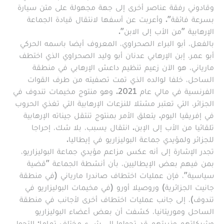
وقادوني رفقة عناصر أخرى إلى جهة مجهولة على متن سيارة
بسرعة فائقة". وأعربت عن أسفها لانتقال قيادة الجماعة
الإرهابية "من الأب إلى الابن".
بالفعل، أبو البراء الصحراوي، المعروف أيضا باسمه الحركي
أبو عمر، إبن الإرهابي عدنان أبو وليد الصحراوي الذي اختطف
مارياني، هو الآن زعيم تنظيم داعش الإرهابي في منطقة
الساحل، خلفا لوالده الذي تمت تصفيته من طرف القوات
الفرنسية في مالي عام 2021. وهو منتوج مخيمات تندوف في
الجزائر، التي تعتبر مشتلا للنزعات الإرهابية التي تغذي الحروب
في إفريقيا اليوم. يتعلق الأمر بمنتوج تنتقل جيناته الإرهابية
تلقائيا من الأب إلى الإبن. انتقال يسبب، بلا شك، إحراجا
للجزائر ولمؤيدي جماعة البوليزاريو في إيطاليا.
تجدر الإشارة إلى أنه عكس مزاعم مؤيدي جماعة البوليزاريو،
بمن فيهم بعض الإيطاليين، بأن أنشطة الجماعة "قضية
سياسية"، فإن عمليات اختطاف صاندرا مارياني (في منطقة
جانيت الجزائرية) وروصيلا أورو (في مخيمات البوليزاريو في
تندوف)، إلى جانب عمليات اختطاف أخرى لأجانب في منطقة
الساحل وموريتانيا، كشفت أن بعض أعضاء البوليزاريو
وشبكاتهم وذريتهم قد تحولوا إلى شيء مختلف تماما: التحول