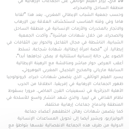
16 ماي. يركز الفيلم الوثائقي على الجماعات الإرهابية في
منطقة الساحل والصحراء.
وحسب جمعية الشباب الإيطالي المغربي، يعد هذا "لقاءا
هاما وفي وقته المناسب لاستكشاف العلاقة بين الإرهاب
والاتجار بالمخدرات والأزمات الإنسانية في منطقة الساحل
والصحراء، من خلال شهادات مباشرة". وأكدت الجمعية
الشبابية، الناشطة في مجال التفاعل والحوار بين الثقافات في
إيطاليا، أن "قصة امرأة إيطالية، شهادة شجاعة، تسلط
الضوء على حالة إنسانية استثنائية لا يمكن تجاهلها أبدا".
أعقب العرض حوار مباشر ومناقشة مع الرهينة الإيطالية
السابقة مارياني والمخرج البلجيكي المغربي البوهروتي.
يسرد الفيلم الوثائقي، الذي يتضمن شهادات خبراء، كرونولوجيا
ظهور الجماعات الإرهابية في إفريقيا، انطلاقا من الحرب
الأهلية الجزائرية في تسعينيات القرن الماضي، مرورا بسقوط
نظام القذافي في ليبيا، والذي شهد انتشار واسع للأسلحة في
المنطقة واندماج جماعات إرهابية مختلفة.
كما يتضمن شهادات رهائن اختطفهم أعضاء جماعة
البوليزاريو، ويشير أيضا إلى تحويل المساعدات الإنسانية
الدولية من طرف هذه الجماعة الانفصالية نفسها بتواطؤ مع