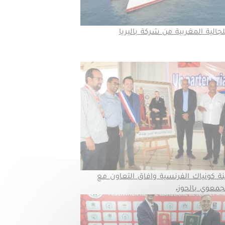
جالية المغربية من شركة باليريا
ة كونياك الفرنسية وافاق التعاون مع
جمعوي بالحوز.