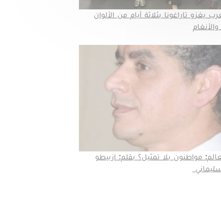
 يغزو تاراغونا بثلاثة أيام من الألوان
والأنغام
عالم: مواطنون بلا تمثيل؟ بقلم: ازبيطو
سليماني