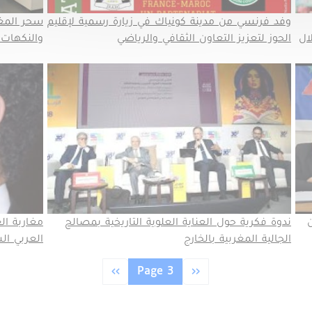
وفد فرنسي من مدينة كونياك في زيارة رسمية لإقليم
سحر المغرب
ال
الحوز لتعزيز التعاون الثقافي والرياضي
والنكهات 
ندوة فكرية حول العناية العلوية التاريخية بمصالح
مغاربة ال
الجالية المغربية بالخارج
العربي ال
Previous page
الصفحة التالية
››
Page 3
‹‹