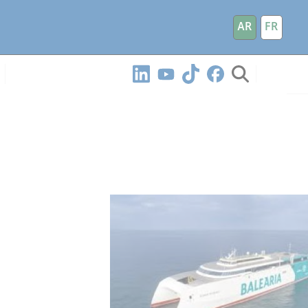
AR
FR