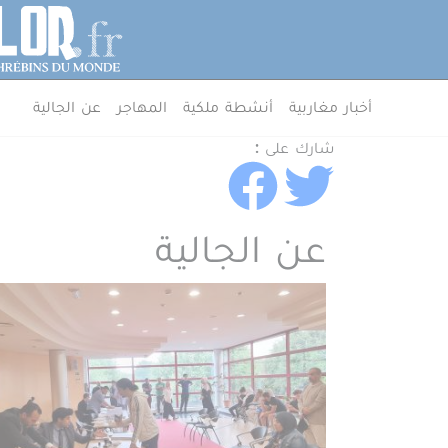
جاوز إلى المحتوى الرئيسي
لوحة إدارة ملفات تعريف الارتباط
MenuArab
أخبار مغاربية
أنشطة ملكية
المهاجر
عن الجالية
شارك على :
عن الجالية