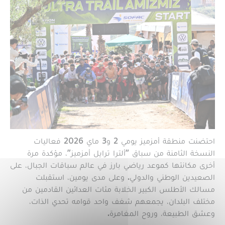
احتضنت منطقة أمزميز يومي 2 و3 ماي 2026 فعاليات
النسخة الثامنة من سباق "ألترا ترايل أمزميز"، مؤكدة مرة
أخرى مكانتها كموعد رياضي بارز في عالم سباقات الجبال، على
الصعيدين الوطني والدولي. وعلى مدى يومين، استقبلت
مسالك الأطلس الكبير الخلابة مئات العدائين القادمين من
مختلف البلدان، يجمعهم شغف واحد قوامه تحدي الذات،
وعشق الطبيعة، وروح المغامرة.