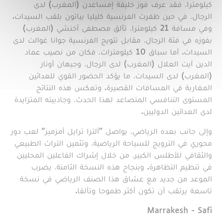
كيلومترا، فقد عرف فوز خليفة إمساعدن (المغرب) لدى
الرجال، في حين ظفرت الفرنسية كليليا بياتون بلقب السيدات.
وفي مسافة 21 كيلومترا، تألق مصطفى أخنشي (المغرب)
بفوزه في فئة الرجال، مقابل تتويج الفرنسية جوانا غوالت لدى
السيدات. أما سباق 10 كيلومترات، فكان من نصيب عماد
الدين آيت العلال (المغرب) لدى الرجال، وجيهان أونار
(المغرب) لدى السيدات، ما يؤكد الحضور القوي للعدائين
المغاربة في المسافات القصيرة. وتعكس هذه النتائج
المستوى التنافسي المتصاعد لهذا الحدث، وجاذبيته المتزايدة
لدى العدائين الدوليين.
وإلى جانب بعده الرياضي، يواصل "ألترا ترايل أمزميز" لعب دور
محوري في الترويج للسياحة الرياضية، وتثمين التراث الطبيعي
والثقافي للأطلس الكبير، من خلال إشراك الفاعلين المحليين
في تنظيم التظاهرة. وبنجاح هذه النسخة الثامنة، يضرب
الموعد من جديد مع عشاق هذا الصنف الرياضي في نسخة
تاسعة يرتقب أن تكون أكثر طموحا وتألقا.
Région
Marrakesh - Safi