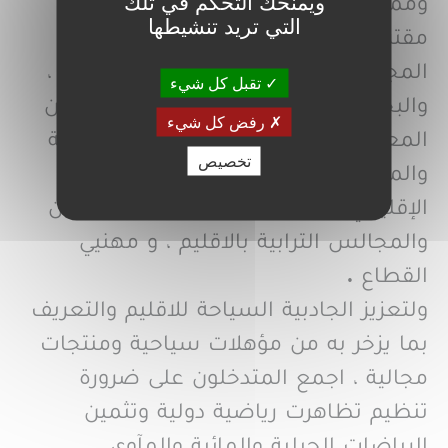
ويمنحك التحكم في تلك
ومما جاء في مداخلات الأعضاء من
التي تريد تنشيطها
مقترحات ، إعداد وانجاح برنامج عمل
المجلس ، التشخيص وتحديد الاولويات ،
تقبل كل شيء
والبحث عن شراكات مع مختلف الفاعلين
رفض كل شيء
المعنيين ، وفي مقدمتهم مجلس الجهة
تخصيص
والمجلس الجهوي للسياحة والمجلس
الإقليمي لأزيلال وجمعية جيوبارك مݣون
والمجالس الترابية بالاقليم ، و مهنيي
القطاع .
ولتعزيز الجادبية السياحة للاقليم والتعريف
بما يزخر به من مؤهلات سياحية ومنتجات
مجالية ، اجمع المتدخلون على ضرورة
تنظيم تظاهرت رياضية دولية وتثمين
الرياضات الجبلية والمائية والمآوي