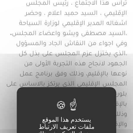
ترأس هذا الاجتماع ، رئيس المجلس
الإقليمي ، السيد حميد اعلام ، وحضر
اشغاله المدير الإقليمي لوزارة السياحة
،السيد مصطفى ويشو واعضاء المجلس.
وفي اجواء من النقاش الجاد والمسؤول
،الذي يختزل عزم المجلس على بذل كل
الجهود لانجاح هذه التجربة الأولى من
نوعها بالإقليم، وذلك وفق برنامج عمل
المجلس الإقليمي الذي يرتكز بالاساس على
بلورة آليات للتعريف بالمنتوج السياحي
بالإقليم والرفع من جادبيته السياحية ،
وذلك بتنسيق مع المديريتين الجهوية
يستخدم هذا الموقع
والإقليمية للوزارة الوصية على القطاع.
ملفات تعريف الارتباط