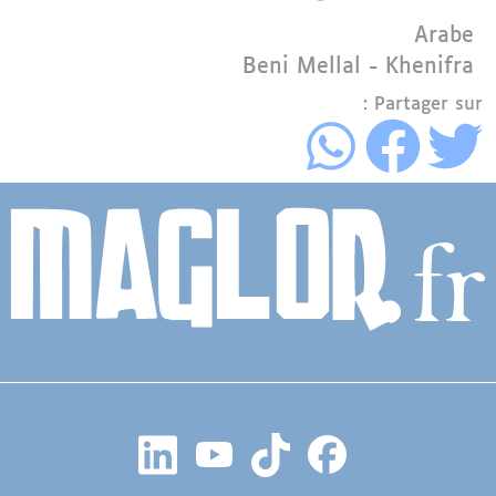
Langue
Arabe
Région
Beni Mellal - Khenifra
Partager sur :