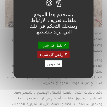
يستخدم هذا الموقع
ملفات تعريف الارتباط
ويمنحك التحكم في تلك
التي تريد تنشيطها
شهد حي الفتح بمدينة بات ملول تدخلا ميدانيًا من طرف
المصالح المختصة لإصلاح عمود كهربائي إسمنتي كان في
وضعية متدهورة ويشكل خطراً على سلامة المواطنين
تقبل كل شيء
ومستعملي الطريق.
رفض كل شيء
وجاء هذا التدخل بعد معاينة الوضع من طرف السلطات
تخصيص
المحلية وتفاعلها مع الشكايات والملاحظات التي عبر عنها
سكان الحي، حيث تم التنسيق مع المصالح المعنية لاتخاذ
الإجراءات اللازمة بشكل مستعجل تفادياً لأي حوادث محتملة
قد تنتج عن سقوط العمود أو تضرره.
وقد باشرت الفرق التقنية أشغال الإصلاح والتدعيم وفق
المعايير المعمول بها، ما أسهم في إزالة مصدر الخطر
وضمان سلامة الساكنة والحفاظ على استمرارية الخدمات