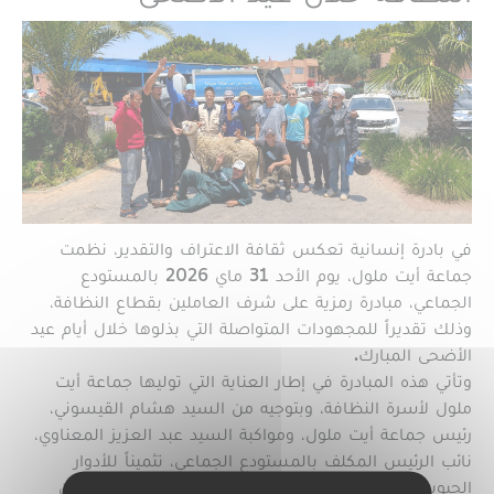
في بادرة إنسانية تعكس ثقافة الاعتراف والتقدير، نظمت
جماعة أيت ملول، يوم الأحد 31 ماي 2026 بالمستودع
الجماعي، مبادرة رمزية على شرف العاملين بقطاع النظافة،
وذلك تقديراً للمجهودات المتواصلة التي بذلوها خلال أيام عيد
الأضحى المبارك.
وتأتي هذه المبادرة في إطار العناية التي توليها جماعة أيت
ملول لأسرة النظافة، وبتوجيه من السيد هشام القيسوني،
رئيس جماعة أيت ملول، ومواكبة السيد عبد العزيز المعناوي،
نائب الرئيس المكلف بالمستودع الجماعي، تثميناً للأدوار
الحيوية التي تضطلع بها مختلف مكونات هذا القطاع، من