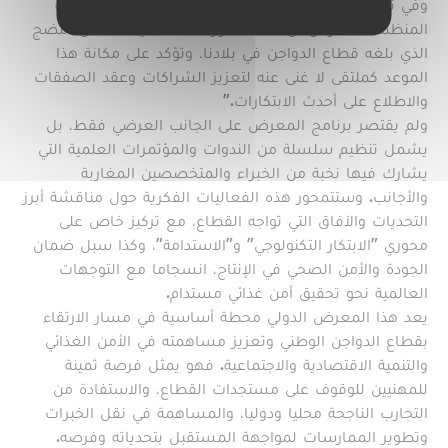
وفي تصريح له بهذه المناسبة، أكد السيد رئيس الجمعية
المنظمة للمعرض أن "هذه الدورة الاستثنائية تعكس النضج
الذي بلغه قطاع الدواجن في بلادنا، وتؤكد على مكانة هذا
الموعد كملتقى لا غنى عنه لتعزيز الشراكات وعقد الصفقات
والاطلاع على أحدث الابتكارات."
ولم يقتصر برنامج المعرض على الجانب العرضي فقط، بل
يشمل تنظيم سلسلة من الندوات والمؤتمرات العلمية التي
يشارك فيها نخبة من الخبراء والمتخصصين المغاربة
والأجانب. وستتمحور هذه الفعاليات الفكرية حول مناقشة أبرز
التحديات والآفاق التي تواجه القطاع، مع تركيز خاص على
محوري "الابتكار التكنولوجي" و"الاستدامة"، وكذا سبل ضمان
الجودة والأمن الصحي في الإنتاج، انسجاما مع التوجهات
العالمية نحو تحقيق أمن غذائي مستدام.
يعد هذا المعرض الدولي محطة أساسية في مسار الارتقاء
بقطاع الدواجن الوطني وتعزيز مساهمته في الأمن الغذائي
والتنمية الاقتصادية والاجتماعية. فهو يمثل فرصة ثمينة
للمهنيين للوقوف على مستجدات القطاع، والاستفادة من
التجارب الناجحة محليا ودوليا، والمساهمة في نقل الخبرات
وتطوير الممارسات لمواجهة المستقبل بتحدياته وفرصه.