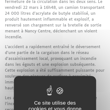
fermeture de la circulation dans les deux sens. Le
vendredi 22 mars à 16h48, un camion transportant
24 000 litres d'acrylate de butyle stabilisé, un
produit hautement inflammable et explosif, a
renversé son chargement sur la bretelle de sortie
menant à Nancy Centre, déclenchant un violent
incendie.
L'accident a rapidement entraîné le déversement
d'une partie de la cargaison dans le réseau
d'assainissement local, provoquant un incendie
dans les égouts et une explosion subséquente.
Cette explosion a été suffisamment puissante pour
soulever des plaques de surface à proximité
immédiate du sinistre, créant une situation
hautement dangereuse.
Les autorités ont agi rapidement pour éteindre
Ce site utilise des
l'incendie, mobilisant d'importants moyens de
cookies et vous donne
secours. Les équipes de la Métropole du Grand