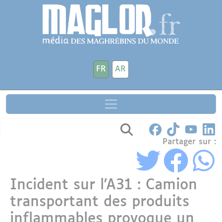
Aller au contenu principal
Panneau de gestion des cookies
FR
AR
Partager sur :
Incident sur l'A31 : Camion
transportant des produits
inflammables provoque un