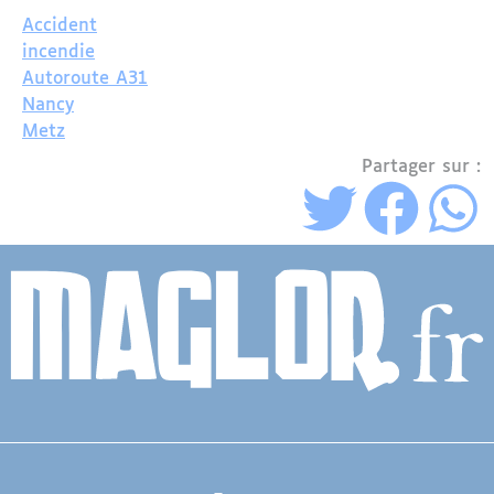
Accident
incendie
Autoroute A31
Nancy
Metz
Partager sur :