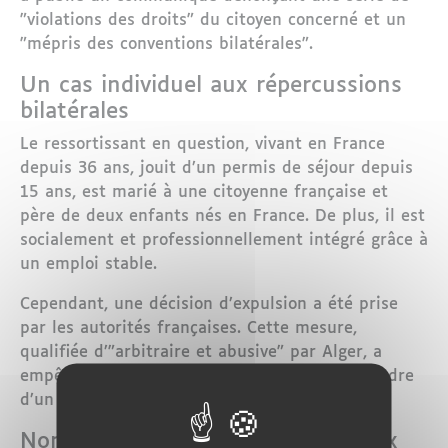
"violations des droits" du citoyen concerné et un
"mépris des conventions bilatérales".
Un cas individuel aux répercussions
bilatérales
Le ressortissant en question, vivant en France
depuis 36 ans, jouit d’un permis de séjour depuis
15 ans, est marié à une citoyenne française et
père de deux enfants nés en France. De plus, il est
socialement et professionnellement intégré grâce à
un emploi stable.
Cependant, une décision d’expulsion a été prise
par les autorités françaises. Cette mesure,
qualifiée d’"arbitraire et abusive" par Alger, a
empêché l’intéressé de se défendre dans le cadre
d’un procès prévu pour le 24 février 2025.
Non-respect des accords bilatéraux