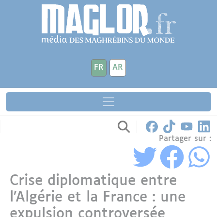
Aller au contenu principal
Panneau de gestion des cookies
FR
AR
Partager sur :
Crise diplomatique entre
l’Algérie et la France : une
expulsion controversée