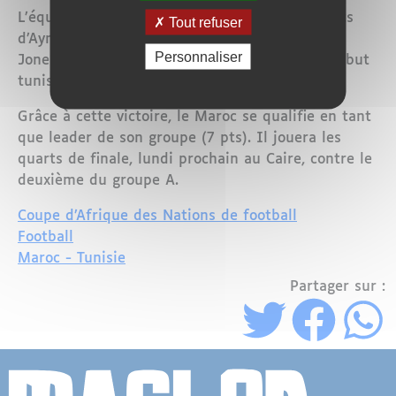
L’équipe du Maroc s’est imposée grâce aux buts
Tout refuser
d’Ayman Arguige (44e), Ismail Bakhty (86e) et
Personnaliser
Jones El Abdellaoui (90+2), alors que l’unique but
tunisien a été inscrit par Anis Doubal (53e).
Grâce à cette victoire, le Maroc se qualifie en tant
que leader de son groupe (7 pts). Il jouera les
quarts de finale, lundi prochain au Caire, contre le
deuxième du groupe A.
Coupe d’Afrique des Nations de football
Football
Maroc - Tunisie
Partager sur :