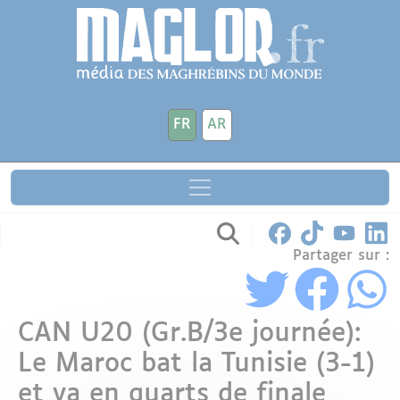
Aller au contenu principal
Panneau de gestion des cookies
FR
AR
Partager sur :
CAN U20 (Gr.B/3e journée):
Le Maroc bat la Tunisie (3-1)
et va en quarts de finale