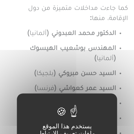
كما جاءت مداخلات متميزة من دول
الإقامة، منها:
الدكتور محمد العبدوني
(ألمانيا)
المهندس بوشعيب الهيسوك
(ألمانيا)
السيد حسن مبروكي
(بلجيكا)
السيد عمر كعواشي
(فرنسا)
السيد الحسين أيت علا
(إيطاليا)
السيد جعفر تادير
(بلجيكا)
يستخدم هذا الموقع
السيد يحيى بنسعيد
(فرنسا)
ملفات تعريف الارتباط