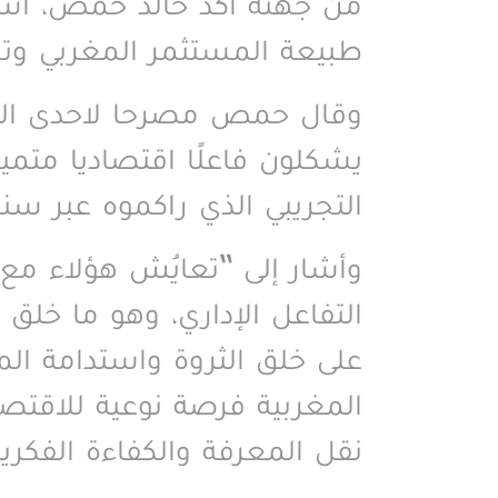
من جهته أكد خالد حمص، أست
طبيعة المستثمر المغربي وتج
وقال حمص مصرحا لاحدى الجرائد
يشكلون فاعلًا اقتصاديا متمي
التجريبي الذي راكموه عبر سن
وأشار إلى “تعايُش هؤلاء مع
التفاعل الإداري، وهو ما خلق 
على خلق الثروة واستدامة ا
المغربية فرصة نوعية للاقت
نقل المعرفة والكفاءة الفكرية