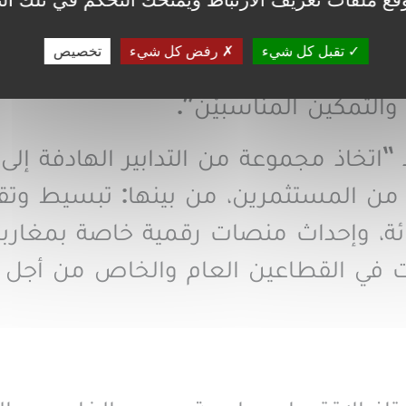
الهيكلي للنسيج الاقتصادي المغ
تقبل كل شيء
رفض كل شيء
تخصيص
ما يفتح آفاقًا كبيرة أمام استثمار م
 والتمكين المناسبيْن
”.
اتخاذ مجموعة من التدابير الهادفة إلى
ة من المستثمرين، من بينها: تبسيط وتق
فوق 35 إلى 40 بالمائة، وإحداث منصات رقمية خاصة ب
ت في القطاعين العام والخاص من أجل 