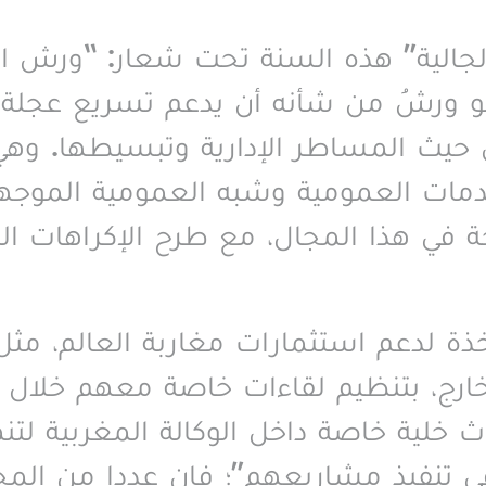
لجالية” هذه السنة تحت شعار: “ورش ال
هو ورشُ من شأنه أن يدعم تسريع عجلة 
 حيث المساطر الإدارية وتبسيطها. و
لخدمات العمومية وشبه العمومية الموجه
جحة في هذا المجال، مع طرح الإكراهات الت
خذة لدعم استثمارات مغاربة العالم، مثل
رج، بتنظيم لقاءات خاصة معهم خلال الجو
ث خلية خاصة داخل الوكالة المغربية لتن
 في تنفيذ مشاريعهم”؛ فإن عددا من المح