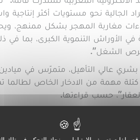
 الالكترونية المغربية تستدرك قائلة: “لك
د الجالية نحو مستويات أكثر إنتاجية وا
ات مغاربة المهجر بشكل ممنهج، ويحثهم
في الأوراش التنموية الكبرى، بما في ذ
 وفرص الشغل
”.
ٌ بشري عالي التأهيل، متمرّس في ميادي
كتلة مهمة من الادخار الخاص لطالما تم
العقار”، حسب قراءتها
.
 الرامية إلى تشجيع مغاربة العالم على 
 المشاريع الصغيرة والمتوسطة، تمثل ن
ها الدولة لتوسيع نطاق مساهمتهم في ا
قع ملفات تعريف الارتباط ويمنحك التحكم في تلك الت