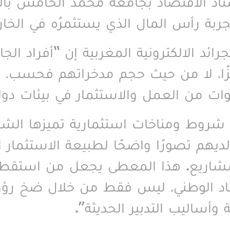
اذ الاقتصاد بجامعة محمد الخامس بال
ربة رأس المال الذي يستثمرُه في الخار
 الالكترونية المغربية إن “أفراد الجال
زًا، لا من حيث حجم مدخراتهم فحسب، بل
وات من العمل والاستثمار في بيئات دول
 شروط ومناخات استثمارية تميزها الشف
لديهم تصورًا واضحًا لطبيعة الاستثمار ال
لمشاريع. هذا المعطى يجعل من استقطاب
صاد الوطني، ليس فقط من خلال ضخ رؤوس
 وأساليب التدبير الحديثة
”.