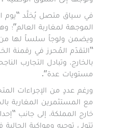
في سياق متصل يُخلَّد “يوم ا
الموجهة لمغاربة العالم”؛ و
ويضمن ولوجاً سلساً لها من
“التقدّم المُحرز في رقمنة ا
بالخارج، وتبادل التجارب النا
مستويات عدة
”.
ورغم عددٍ من الإجراءات المت
مع المستثمرين المغاربة بالخا
خارج المملكة، إلى جانب “إحدا
تتولى توجيه ومواكبة الجالية