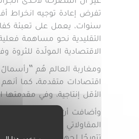
غير أن المصرحة لاحدى الجرائد
تفرض إعادة توجيه انخراط أفرا
سنوات، يعمل على تعبئة كفاء
التقليدية نحو مساهمة فعلية 
الاقتصادية المولّدة للثروة
ومغاربة العالم هُم “رأسمال
اقتصادات متقدمة. كما أنهم 
الأقل إنتاجية، وفي مقدمتها 
وأضافت أن “المبادرة الوطنية
المقاولاتي الوطني، خاصة في
تتويجًا لجهود متواصلة تبذل
يستخدم هذا المو