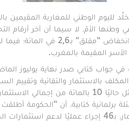
د لليوم الوطني للمغاربة المقيمين بال
ي وطنها الأمّ، لا سيما أن آخر أرقام ال
الأول من 2025 تكشف عن انخفاض “مقل
الأسر المقيمة بالمغرب
.
جواب كتابي صدر نهاية يوليوز الماضي،
مكلف بالاستثمار والتقائية وتقييم الس
“استثمارت مغاربة العالم تمثل حاليًا 10 بالمائة
ة برلمانية كتابية، أن “الحكومة أطلقت ب
إلى تحسين بيئة/مناخ الاستثمار، بـ46 إجراء عمليًا لد