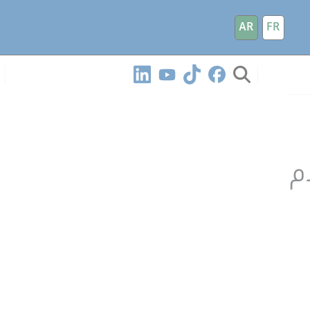
AR
FR
م