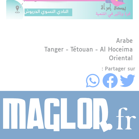
Langue
Arabe
Région
Tanger - Tétouan - Al Hoceima
Oriental
Partager sur :