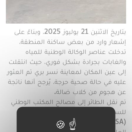
بتاريخ الاثنين 21 يوليوز 2025، وبناءً على
إشعار وارد من بعض ساكنة المنطقة،
تدخلت عناصر الوكالة الوطنية للمياه
والغابات بجرادة بشكل فوري، حيث انتقلت
إلى عين المكان لمعاينة نسر بري تم العثور
عليه في حالة صحية حرجة، يُرجح أنها ناتجة
عن هجوم من كلاب ضالة.
تم نقل الطائر إلى مصالح المكتب الوطني
للسلامة الصحية للمنتجات الغذائية
(ONSSA) بجرادة، والتي تكفلت بتوفير