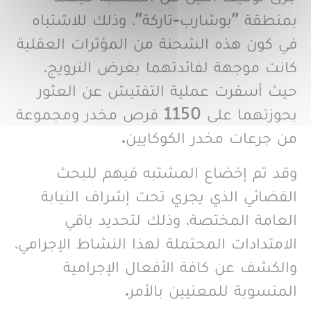
بمنطقة "بوشارب-تاركة"، وذلك للاشتباه
في كون هذه الشحنة من المؤثرات العقلية
كانت موجهة لفائدتهما بغرض الترويج،
حيث أسفرت عملية التفتيش عن العثور
بحوزتهما على 1150 قرص مخدر ومجموعة
من جرعات مخدر الكوكايين.
وقد تم إخضاع المشتبه فيهم للبحث
القضائي الذي يجري تحت إشراف النيابة
العامة المختصة، وذلك لتحديد باقي
الامتدادات المحتملة لهذا النشاط الإجرامي،
والكشف عن كافة الأفعال الإجرامية
المنسوبة للمعنيين بالأمر.