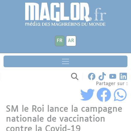
Aller au contenu principal
Panneau de gestion des cookies
FR
AR
Partager sur :
SM le Roi lance la campagne
nationale de vaccination
contre la Covid-19