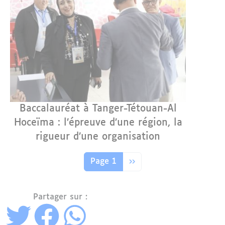
Baccalauréat à Tanger-Tétouan-Al
Hoceïma : l’épreuve d’une région, la
rigueur d’une organisation
Pagination
Page suivante
Page 1
››
Partager sur :