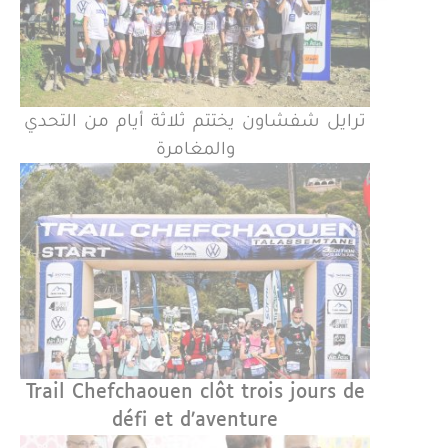
ترايل شفشاون يختتم ثلاثة أيام من التحدي
والمغامرة
Trail Chefchaouen clôt trois jours de
défi et d’aventure