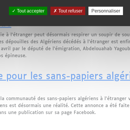
ne nouvelle ligne directe entre Metz et Oran
u rapatriement des Algériens
Tout accepter
Tout refuser
Personnaliser
due
e à l'étranger peut désormais respirer un soupir de sou
es dépouilles des Algériens décédés à l’étranger est enfi
avril par le député de l’émigration, Abdelouahab Yagoub
s épineuse.
 rapatriement des Algériens décédés à l’étranger : une 
our les sans-papiers algérien
la communauté des sans-papiers algériens à l'étranger vi
ens est désormais une réalité. Cette annonce a été fait
ans une publication sur sa page Facebook.
ur les sans-papiers algériens : l'accès facilité aux pas