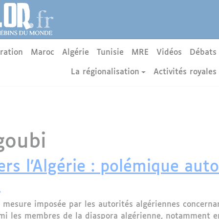
ration
Maroc
Algérie
Tunisie
MRE
Vidéos
Débats
La régionalisation
Activités royales
goubi
s l’Algérie : polémique autou
s
mesure imposée par les autorités algériennes concernan
mi les membres de la diaspora algérienne, notamment en 