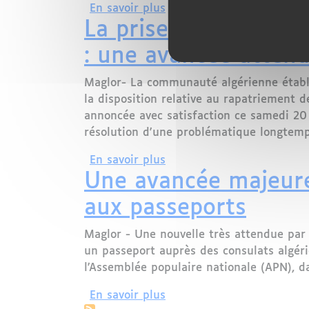
sur Air Algérie inaugure u
En savoir plus
La prise en charge d
: une avancée atten
Maglor- La communauté algérienne établi
la disposition relative au rapatriement d
annoncée avec satisfaction ce samedi 20 
résolution d'une problématique longtemp
sur La prise en charge du
En savoir plus
Une avancée majeure p
aux passeports
Maglor - Une nouvelle très attendue par 
un passeport auprès des consulats algéri
l'Assemblée populaire nationale (APN), d
sur Une avancée majeure po
En savoir plus