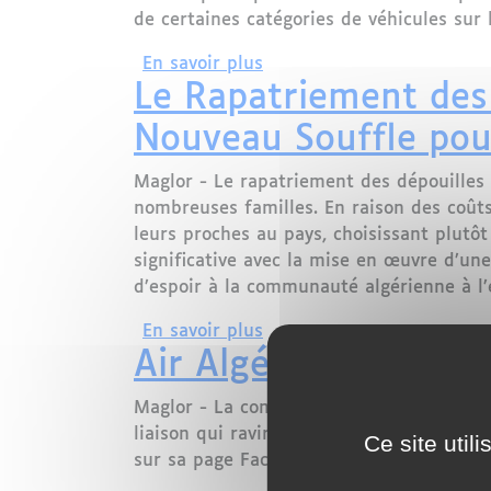
de certaines catégories de véhicules sur le
sur Voyager en bateau vers
En savoir plus
Le Rapatriement des 
Nouveau Souffle pou
Maglor - Le rapatriement des dépouilles 
nombreuses familles. En raison des coût
leurs proches au pays, choisissant plutô
significative avec la mise en œuvre d’un
d’espoir à la communauté algérienne à l’
sur Le Rapatriement des C
En savoir plus
Air Algérie inaugure
Maglor - La compagnie aérienne nationa
liaison qui ravira les Algériens résidant
Ce site util
sur sa page Facebook une nouvelle ligne