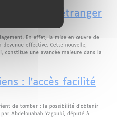
 décédés à l’étranger
lagement. En effet, la mise en œuvre de
n devenue effective. Cette nouvelle,
i, constitue une avancée majeure dans la
avancée attendue
s : l'accès facilité
ent de tomber : la possibilité d'obtenir
e par Abdelouahab Yagoubi, député à
seports