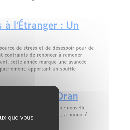
s véhicules
à l’Étranger : Un
source de stress et de désespoir pour de
nt contraints de renoncer à ramener
ndant, cette année marque une avancée
apatriement, apportant un souffle
uffle pour la Diaspora
entre Metz et Oran
n de la France en ouvrant une nouvelle
tion,
Abdelouahab Yagoubi
, a annoncé
ceux que vous
mars à octobre.