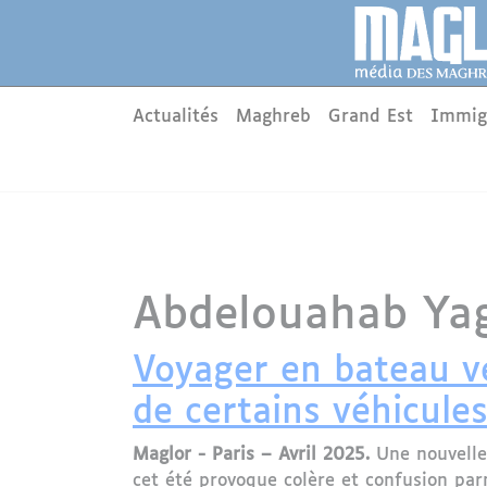
Aller au contenu principal
Panneau de gestion des cookies
Main menu
Actualités
Maghreb
Grand Est
Immig
Abdelouahab Ya
Voyager en bateau ver
de certains véhicule
Maglor - Paris – Avril 2025.
Une nouvelle 
cet été provoque colère et confusion par