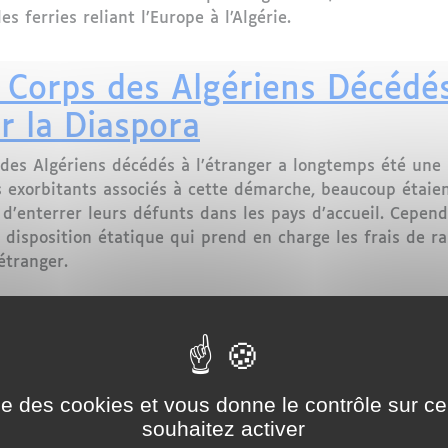
s ferries reliant l’Europe à l’Algérie.
 l’Algérie : polémique autour de l’interdiction de certain
Corps des Algériens Décédés 
r la Diaspora
des Algériens décédés à l’étranger a longtemps été une 
s exorbitants associés à cette démarche, beaucoup étaie
t d’enterrer leurs défunts dans les pays d’accueil. Cepe
e disposition étatique qui prend en charge les frais de r
étranger.
orps des Algériens Décédés à l’Étranger : Un Nouveau So
 une nouvelle ligne directe 
le
Air Algérie
continue d'élargir ses services en directio
 en Europe. Mercredi 11 septembre, le député de l'émigra
ise des cookies et vous donne le contrôle sur 
 directe entre
Metz
et
Oran
, qui sera opérationnelle de 
souhaitez activer