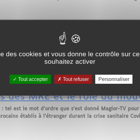
on pour l'Algérie : Le dilemme des expatriés algériens en 
re une Croissance Exceptionne
on Africaine
agnie aérienne nationale d'Algérie, a annoncé des résult
ise des cookies et vous donne le contrôle sur 
ns le secteur du transport aérien. Avec plus de 7,2 mill
souhaitez activer
a enregistré une augmentation impressionnante de plus 
Tout accepter
Tout refuser
Personnaliser
 une Croissance Exceptionnelle en 2023, Renforçant sa Po
 cas des MRE et le rôle du mo
 : tel est le mot d’ordre que s’est donné Maglor-TV pou
rocains établis à l’étranger durant la crise sanitaire Cov
as des MRE et le rôle du mouvement associatif