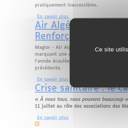
pratiquement inaccessibles.
sur Prix des billets d'avi
En savoir plus
Air Algérie enregist
Renforçant sa Positi
Maglor - Air Algérie, la principale comp
Ce site util
marquant une croissance significative da
l'année écoulée, la compagnie aérienne 
précédente.
sur Air Algérie enregistre
En savoir plus
Crise sanitaire : le
«
À
nous tous, nous pouvons beaucoup
»
11 juillet au rôle des associations des Ma
sur Crise sanitaire : le c
En savoir plus