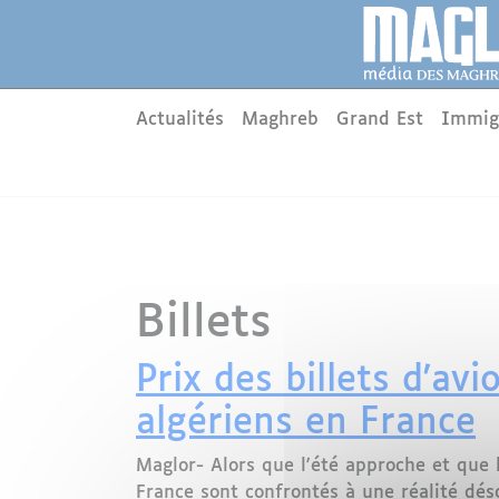
Aller au contenu principal
Panneau de gestion des cookies
Main menu
Actualités
Maghreb
Grand Est
Immig
Billets
Prix des billets d'av
algériens en France
Maglor- Alors que l'été approche et que l
France sont confrontés à une réalité déso