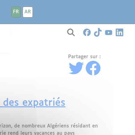
FR
AR
Partager sur :
e des expatriés
horizon, de nombreux Algériens résidant en
érie rend leurs vacances au pays