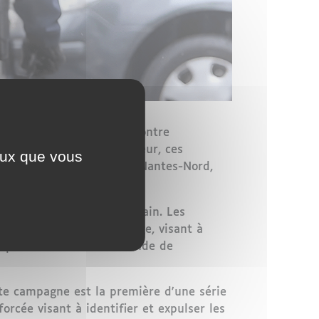
nvergure visant à lutter contre
e du ministère de l'Intérieur, ces
ceux que vous
ers du centre-ville et de Nantes-Nord,
) 82, basée à Saint-Herblain. Les
ans un dispositif plus large, visant à
tupéfiants et la contrebande de
ette campagne est la première d'une série
forcée visant à identifier et expulser les