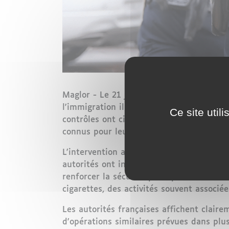
Maglor - Le 21 janvier 2025, les forces d
l'immigration illégale et les activités cr
Ce site util
contrôles ont ciblé principalement la vil
connus pour leur sensibilité sociale et 
L'intervention a mobilisé des unités loc
autorités ont interpellé au total 26 perso
renforcer la sécurité publique tout en s'
cigarettes, des activités souvent associé
Les autorités françaises affichent claire
d'opérations similaires prévues dans plusi