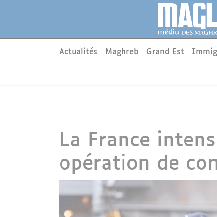
Aller au contenu principal
Panneau de gestion des cookies
Main menu
Actualités
Maghreb
Grand Est
Immig
La France intensi
opération de con