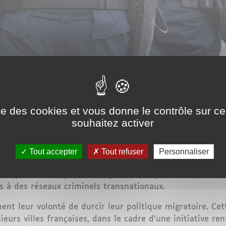
e l'ordre françaises ont lancé une opération de grande e
iminelles associées. Conformément à la stratégie national
ise des cookies et vous donne le contrôle sur 
le de Nantes, dans l'ouest du pays, notamment les quarti
souhaitez activer
économique.
ales ainsi que la Compagnie Républicaine de Sécurité (CRS
Tout accepter
Tout refuser
Personnaliser
nnes en situation irrégulière. Cette opération s'inscrit d
attaquant à des problématiques telles que le trafic de s
es à des réseaux criminels transnationaux.
ment leur volonté de durcir leur politique migratoire. C
eurs villes françaises, dans le cadre d'une initiative ren