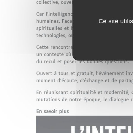
collective, ouverte et nuancée.
Car l’intelligence artificielle n’est plus
Ce site util
humaines. Face à ces transformations rapi
spirituelles et humaines. Elles interro
technologies, ou encore la notion de res
Cette rencontre s’inscrit ainsi dans une 
un contexte où l’innovation avance souven
du recul et poser les bonnes questions.
Ouvert à tous et gratuit, l’événement invi
moment d’écoute, d’échange et de partage
En réunissant spiritualité et modernité,
mutations de notre époque, le dialogue r
En savoir plus