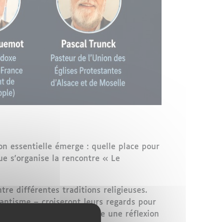
ion essentielle émerge : quelle place pour
ue s’organise la rencontre « Le
re différentes traditions religieuses.
tantisme – croiseront leurs regards pour
lète la volonté de construire une réflexion