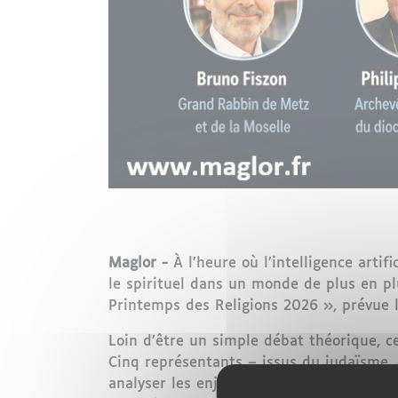
Maglor -
À l’heure où l’intelligence arti
le spirituel dans un monde de plus en pl
Printemps des Religions 2026 », prévue l
Loin d’être un simple débat théorique, c
Cinq représentants – issus du judaïsme, d
analyser les enjeux soulevés par l’essor de