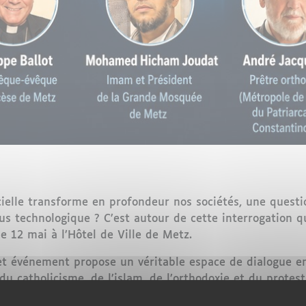
ficielle transforme en profondeur nos sociétés, une quest
us technologique ? C’est autour de cette interrogation q
e 12 mai à l’Hôtel de Ville de Metz.
et événement propose un véritable espace de dialogue ent
u catholicisme, de l’islam, de l’orthodoxie et du protes
 l’intelligence artificielle. Une diversité de voix qui ref