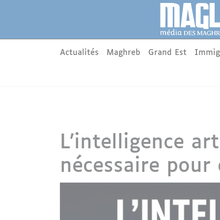
Aller au contenu principal
Panneau de gestion des cookies
Main menu
Actualités
Maghreb
Grand Est
Immig
L’intelligence ar
nécessaire pour