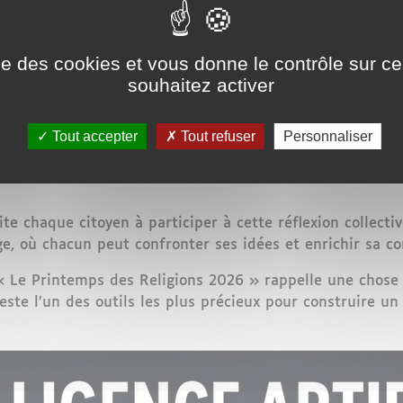
 une réalité lointaine. Elle influence déjà nos modes de vi
ise des cookies et vous donne le contrôle sur 
des, les religions apportent une perspective singulière,
souhaitez activer
gent notamment la place de l’homme dans un monde automa
ponsabilité face à des systèmes capables d’apprendre et d
Tout accepter
Tout refuser
Personnaliser
démarche essentielle : reconnecter le progrès technologi
t plus vite que la réflexion éthique, le dialogue interre
te chaque citoyen à participer à cette réflexion collectiv
, où chacun peut confronter ses idées et enrichir sa co
 « Le Printemps des Religions 2026 » rappelle une chose
este l’un des outils les plus précieux pour construire u