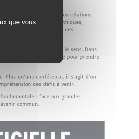
e, nos décisions, et même nos relations
ceux que vous
 centrée sur des valeurs éthiques,
tisé, les limites morales des
’agir.
que avec une réflexion sur le sens. Dans
ligieux offre un espace rare pour prendre
e. Plus qu’une conférence, il s’agit d’un
mpréhension des défis à venir.
 fondamentale : face aux grandes
n avenir commun.