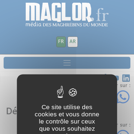
Aller au contenu principal
Panneau de gestion des cookies
FR
AR
Partager sur :
Ce site utilise des
Débats
cookies et vous donne
le contrôle sur ceux
Partager sur :
que vous souhaitez