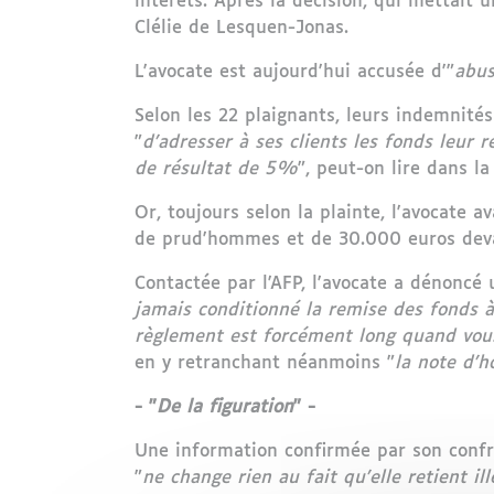
intérêts. Après la décision, qui mettait
Clélie de Lesquen-Jonas.
L'avocate est aujourd'hui accusée d'"
abus
Selon les 22 plaignants, leurs indemnité
"
d'adresser à ses clients les fonds leur 
de résultat de 5%
", peut-on lire dans la
Or, toujours selon la plainte, l'avocate av
de prud'hommes et de 30.000 euros devan
Contactée par l'AFP, l'avocate a dénoncé 
jamais conditionné la remise des fonds à
règlement est forcément long quand vous
en y retranchant néanmoins "
la note d'h
- "
De la figuration
" -
Une information confirmée par son confrè
"
ne change rien au fait qu'elle retient 