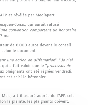
s avaient porté en triomphe leur avocate,
l'AFP et révélée par Mediapart.
Lesquen-Jonas, qui aurait refusé
d'une convention comportant un honoraire
e 7 mai.
uteur de 6.000 euros devant le conseil
, selon le document.
nt une action en diffamation
". "
Je n'ai
 qui a fait valoir que le "
processus de
ux plaignants ont été réglées vendredi,
ont est saisi le bâtonnier.
ais, a-t-il assuré auprès de l'AFP, cela
elon la plainte, les plaignants doivent,