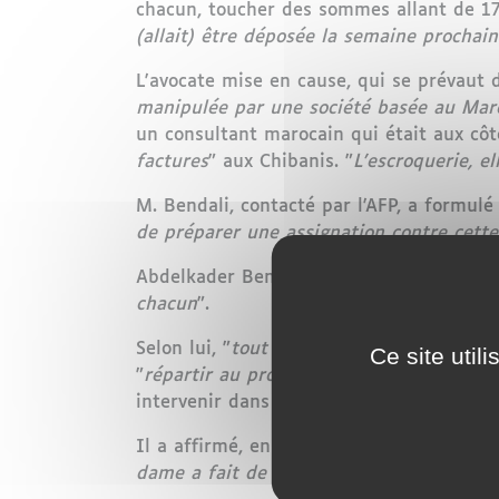
chacun, toucher des sommes allant de 17
(allait) être déposée la semaine prochai
L'avocate mise en cause, qui se prévaut 
manipulée par une société basée au Mar
un consultant marocain qui était aux cô
factures
" aux Chibanis. "
L'escroquerie, el
M. Bendali, contacté par l'AFP, a formul
de préparer une assignation contre cett
Abdelkader Bendali a assuré avoir, "
pend
chacun
".
Selon lui, "
tout au début
" de la procédure
Ce site util
"
répartir au prorata entre les différents 
intervenir dans le dossier, il lui avait "
pr
Il a affirmé, en outre, que "
Mme de Lesqu
dame a fait de la figuration et elle s'e