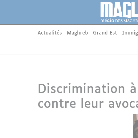
Aller au contenu principal
Panneau de gestion des cookies
Main menu
Actualités
Maghreb
Grand Est
Immig
Discrimination à
contre leur avoc