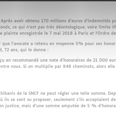
. Après avoir obtenu 170 millions d’euros d’indemnités po
nds, ce qui n’est pas très déontologique, voire limite il
 plainte enregistrée le 7 mai 2018 à Paris et l’Ordre des
 que l'avocate a retenu en moyenne 5% pour ses honorair
d, 72 ans, qui le donne :
çu en recommandé une note d’honoraires de 21 000 euros 
ntre nous. Si on multiplie par 848 cheminots, alors elle 
chibanis de la SNCF ne peut régler une telle somme. Dep
où ils se sont vu proposer, seulement s’ils acceptaient d
en justice, mais d’une somme amputée de 5 % d’honorai