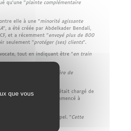
ué qu'une "
plainte complémentaire
contre elle à une "
minorité agissante
A
", a été créée par Abdelkader Bendali,
NCF, et a récemment "
envoyé plus de 800
oir seulement "
protéger (ses) clients
".
avocate, tout en indiquant être "
en train
SNCF, "
reconstitué la carrière de
aires de résultats
", qu'il était chargé de
ceux que vous
e de Lesquen-Jonas a commencé à
 présentées à la cour d'appel. "
Cette
.