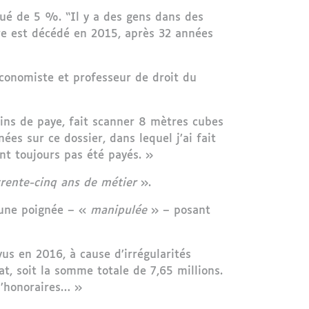
ué de 5 %. “Il y a des gens dans des
 père est décédé en 2015, après 32 années
’économiste et professeur de droit du
etins de paye, fait scanner 8 mètres cubes
ées sur ce dossier, dans lequel j’ai fait
ont toujours pas été payés. »
 trente-cinq ans de métier
».
e une poignée – «
manipulée
» – posant
us en 2016, à cause d’irrégularités
t, soit la somme totale de 7,65 millions.
d’honoraires… »