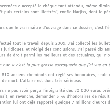
ncernées a accepté le chèque tant attendu, même dimin
 Et puis certains sont illettrés”, confie Narjiss, dont le
rs que le vrai maître d’ouvrage dans ce dossier, c’est l
fectué tout le travail depuis 2009. J’ai collecté les bull
 juridiques, et rédigé des conclusions. J’ai passé dix ann
eurs de droit parmi les meilleurs et des actuaires, qui n’
re que «
c’est la plus grosse escroquerie que j’ai vue en
r : 810 anciens cheminots ont réglé ses honoraires, seul
e mort. L’affaire est donc très sérieuse.
s ne pas avoir perçu l’intégralité des 30 000 euros prév
nnaît, en revanche, demander 5 % d’honoraires de résulta
ention lui ont déjà rapporté quelque 7 millions d’euros 