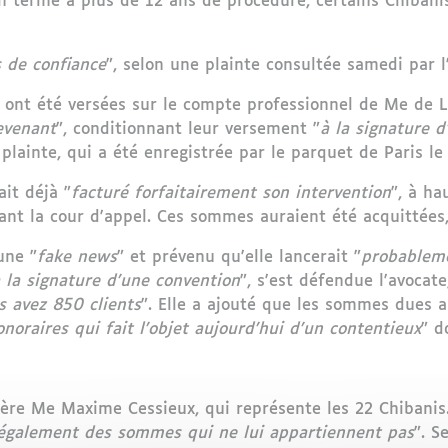
 un terme à plus de 12 ans de procédure, certains Chibani
 de confiance
", selon une plainte consultée samedi par 
s ont été versées sur le compte professionnel de Me de 
revenant
", conditionnant leur versement "
à la signature 
 plainte, qui a été enregistrée par le parquet de Paris l
ait déjà "
facturé forfaitairement son intervention
", à ha
t la cour d'appel. Ces sommes auraient été acquittées
une "
fake news
" et prévenu qu'elle lancerait "
probableme
 la signature d'une convention
", s'est défendue l'avocate,
 avez 850 clients
". Elle a ajouté que les sommes dues a
onoraires qui fait l'objet aujourd'hui d'un contentieux
" d
re Me Maxime Cessieux, qui représente les 22 Chibanis. M
illégalement des sommes qui ne lui appartiennent pas
". S