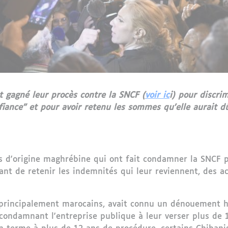
 gagné leur procès contre la SNCF (
voir ic
i) pour discrim
iance" et pour avoir retenu les sommes qu'elle aurait d
és d'origine maghrébine qui ont fait condamner la SNCF p
ant de retenir les indemnités qui leur reviennent, des a
, principalement marocains, avait connu un dénouement he
 condamnant l'entreprise publique à leur verser plus de