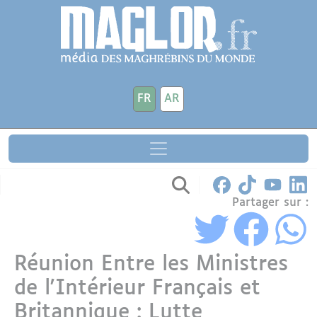
Aller au contenu principal
Panneau de gestion des cookies
FR
AR
Partager sur :
Réunion Entre les Ministres
de l'Intérieur Français et
Britannique : Lutte