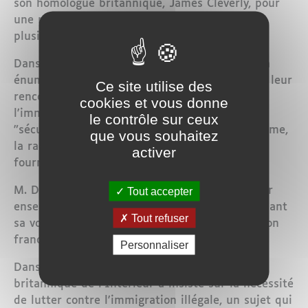
son homologue britannique, James Cleverly, pour
une réunion de travail visant à discuter de
plusieurs sujets cruciaux.
Dans un message diffusé sur X, M. Darmanin a
énuméré les principaux points abordés lors de leur
Ce site utilise des
rencontre. Il a mentionné la "lutte contre
cookies et vous donne
l'immigration irrégulière dans la Manche", la
le contrôle sur ceux
"sécurité des JO" et la "lutte contre le terrorisme,
que vous souhaitez
la radicalisation et la cybercriminalité", sans
activer
fournir de commentaires détaillés.
M. Darmanin a souligné l'importance de relever
Tout accepter
ensemble les nombreux défis conjoints, exprimant
Tout refuser
sa volonté de poursuivre l'excellente coopération
franco-britannique.
Personnaliser
Dans un communiqué, le nouveau ministre
britannique de l'Intérieur a insisté sur la nécessité
de lutter contre l'immigration illégale, un sujet qui