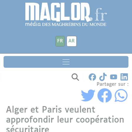
Aller au contenu principal
Panneau de gestion des cookies
FR
AR
Partager sur :
Alger et Paris veulent
approfondir leur coopération
sécuritaire