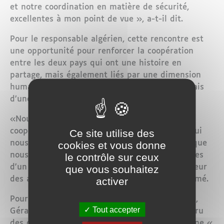
et notre coordination en matière de sécurité,
excellentes à mon point de vue », a-t-il dit.
Pour le responsable algérien, cette rencontre est
une opportunité pour renforcer la coopération
entre les deux pays qui ont une histoire en
partage, mais également liés par une dimension
humaine à travers la présence sur le sol français
d’une forte communauté algérienne.
«Nous sommes en mesure d'élargir notre
coopération et d'intensifier nos échanges, ce qui
Ce site utilise des
nous permettra à terme d'atteindre l'objectif que
cookies et vous donne
nous nous étions fixés, à savoir, établir les bases
le contrôle sur ceux
d'un partenariat stratégique durable à la hauteur
que vous souhaitez
des aspirations de nos deux pays », a-t-il affirmé.
activer
Pour sa part, le ministre de l’intérieur français,
Tout accepter
Gérard Collomb, a plaidé pour un rôle plus accru
des deux pays pour faire de la Méditerranée une «