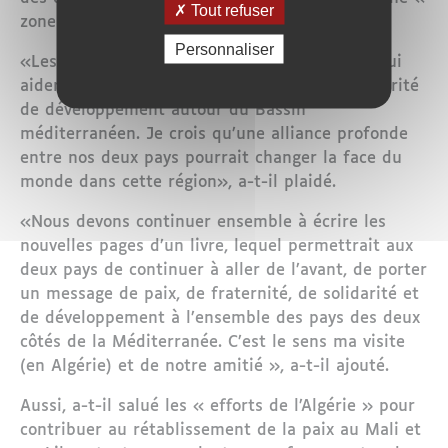
Tout refuser
zone de paix».
Personnaliser
«Les deux pays peuvent devenir des acteurs qui
aideront à recréer une zone de paix, de prospérité
de développement autour du Bassin
méditerranéen. Je crois qu’une alliance profonde
entre nos deux pays pourrait changer la face du
monde dans cette région», a-t-il plaidé.
«Nous devons continuer ensemble à écrire les
nouvelles pages d’un livre, lequel permettrait aux
deux pays de continuer à aller de l’avant, de porter
un message de paix, de fraternité, de solidarité et
de développement à l’ensemble des pays des deux
côtés de la Méditerranée. C’est le sens ma visite
(en Algérie) et de notre amitié », a-t-il ajouté.
Aussi, a-t-il salué les « efforts de l’Algérie » pour
contribuer au rétablissement de la paix au Mali et