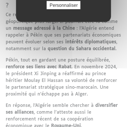
?
Personnaliser
Ce revirement s’inscrit dans un contexte
géopolitique plus large. Il pourrait être lu comme
un
message adressé à la Chine
: l’Algérie entend
rappeler à Pékin que ses partenariats économiques
peuvent évoluer selon ses
intérêts diplomatiques
,
notamment sur la
question du Sahara occidental
.
Pékin, tout en gardant une posture équilibrée,
renforce ses liens avec Rabat
. En novembre 2024,
le président Xi Jinping a réaffirmé au prince
héritier Moulay El Hassan sa volonté de renforcer
le partenariat stratégique sino-marocain. Une
proximité qui n’échappe pas à Alger.
En réponse, l’Algérie semble chercher à
diversifier
ses alliances
, comme l’atteste aussi le
renforcement récent de sa coopération
économique avec le
Royaume-Uni
.