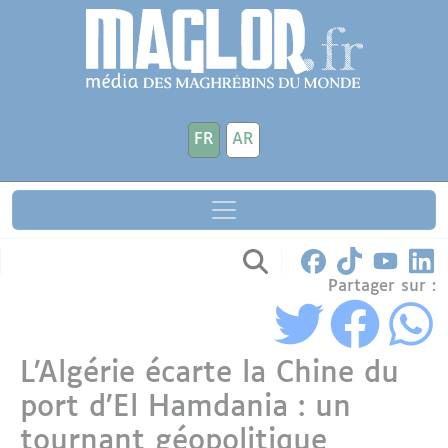
Aller au contenu principal
Panneau de gestion des cookies
FR
AR
Partager sur :
L’Algérie écarte la Chine du
port d’El Hamdania : un
tournant géopolitique