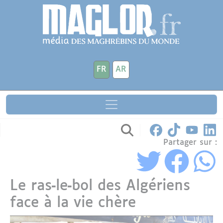
Aller au contenu principal
Panneau de gestion des cookies
FR
AR
Partager sur :
Le ras‑le‑bol des Algériens
face à la vie chère