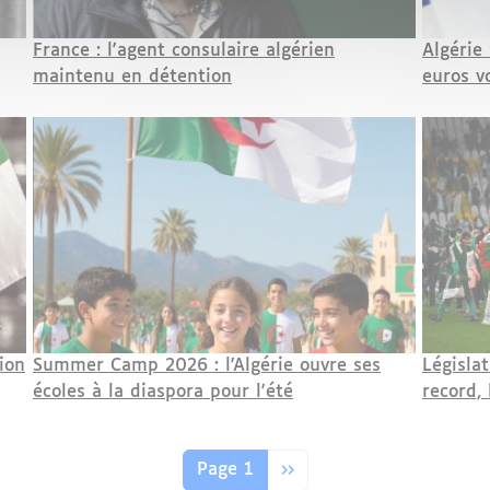
France : l'agent consulaire algérien
Algérie
maintenu en détention
euros v
ion
Summer Camp 2026 : l'Algérie ouvre ses
Législa
écoles à la diaspora pour l'été
record,
Page suivante
Page 1
››