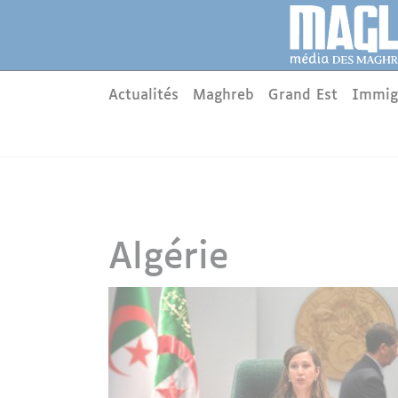
Aller au contenu principal
Panneau de gestion des cookies
Main menu
Actualités
Maghreb
Grand Est
Immig
Algérie