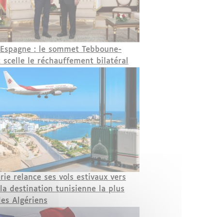
-Espagne : le sommet Tebboune-
 scelle le réchauffement bilatéral
rie relance ses vols estivaux vers
 la destination tunisienne la plus
des Algériens