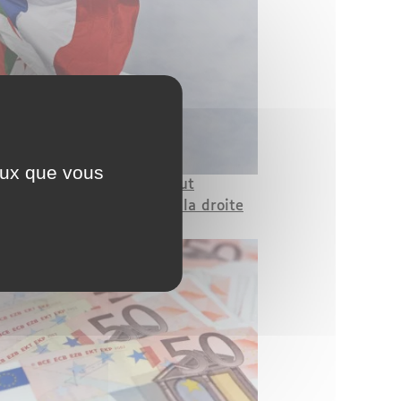
ceux que vous
ur l'Algérie : la France veut
r le niveau d'avant-crise, la droite
amme