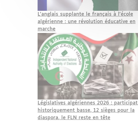
L'anglais supplante le français à l'école
algérienne : une révolution éducative en
marche
Législatives algériennes 2026 : participat
historiquement basse, 12 sièges pour la
diaspora, le FLN reste en tête
Pagination