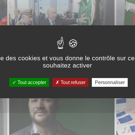
ise des cookies et vous donne le contrôle sur 
re
Algérie : Tebboune inaugure le Centre
Visas po
souhaitez activer
t
national des services numériques, tournant
retrouve
pour la souveraineté digitale
s'enfl
Tout accepter
Tout refuser
Personnaliser