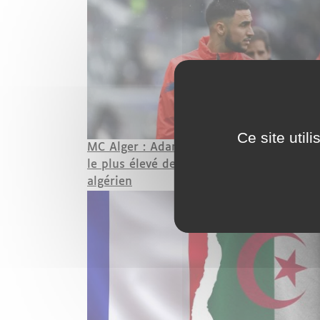
Ce site util
MC Alger : Adam Ounas réclame le salai
le plus élevé de l'histoire du championna
algérien