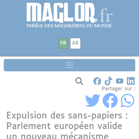
Aller au contenu principal
Panneau de gestion des cookies
FR
AR
Partager sur :
Expulsion des sans-papiers :
Parlement européen valide
un nouveau mécanisme