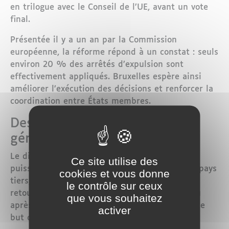
en trilogue avec le Conseil de l’UE, avant un vote
final.
Présentée il y a un an par la
Commission
européenne
, la réforme répond à un constat : seuls
environ 20 % des arrêtés d’expulsion sont
effectivement appliqués. Bruxelles espère ainsi
améliorer l’exécution des décisions et renforcer la
coordination entre États membres.
Des centres externalisés pour
gérer les expulsions
Le dispositif prévoit que les États membres
Ce site utilise des
puissent transférer des sans-papiers vers des pays
cookies et vous donne
tiers, dans des centres dédiés. Ces « hubs de
le contrôle sur ceux
retour » accueilleront les migrants pendant ou
que vous souhaitez
après l’examen de leur demande d’asile, dans le
activer
but de mieux organiser leur départ.