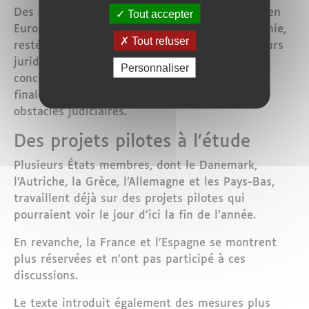
Des initiatives similaires ont déjà été tentées en
Tout accepter
Europe. L’
Italie
avait ouvert un centre en
Albanie
,
Tout refuser
resté largement sous-utilisé en raison de recours
juridiques. De son côté, le
Royaume-Uni
avait
Personnaliser
conclu un accord controversé avec le
Rwanda
,
finalement abandonné après de nombreux
obstacles judiciaires.
Des projets pilotes à l’étude
Plusieurs États membres, dont le
Danemark
,
l’
Autriche
, la
Grèce
, l’
Allemagne
et les
Pays-Bas
,
travaillent déjà sur des projets pilotes qui
pourraient voir le jour d’ici la fin de l’année.
En revanche, la
France
et l’
Espagne
se montrent
plus réservées et n’ont pas participé à ces
discussions.
Le texte introduit également des mesures plus