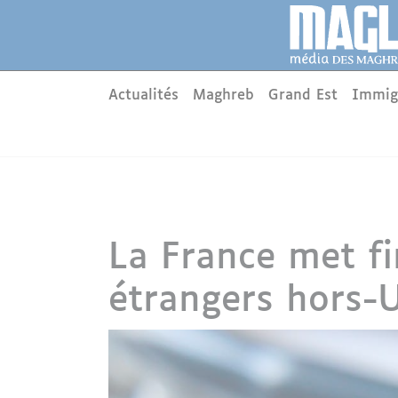
Aller au contenu principal
Panneau de gestion des cookies
Main menu
Actualités
Maghreb
Grand Est
Immig
La France met fi
étrangers hors-