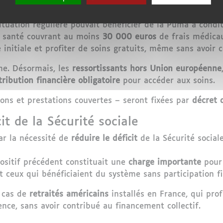
permissif
ituation régulière pouvait bénéficier de la Puma à condit
e santé couvrant au moins
30 000 euros
de frais médicau
 initiale et profiter de soins gratuits, même sans avoir c
me. Désormais, les
ressortissants hors Union européenne
tribution financière obligatoire
pour accéder aux soins.
ons et prestations couvertes – seront fixées par
décret 
cit de la Sécurité sociale
ar la nécessité de
réduire le déficit
de la Sécurité social
positif précédent constituait une
charge importante
pour 
t ceux qui bénéficiaient du système sans participation fi
 cas de
retraités américains
installés en France, qui pro
ce, sans avoir contribué au financement collectif.