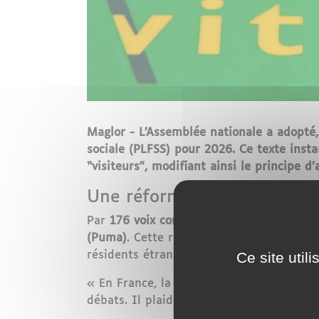
Maglor - L’Assemblée nationale a adopté
sociale (PLFSS) pour 2026. Ce texte insta
“visiteurs”, modifiant ainsi le principe d
Une réforme adoptée dans 
Par
176 voix contre 79
, les députés fran
(Puma)
. Cette réforme, proposée par le
Ce site util
résidents étrangers au financement du s
« En France, la Sécurité sociale doit gér
débats. Il plaide pour « une cotisation