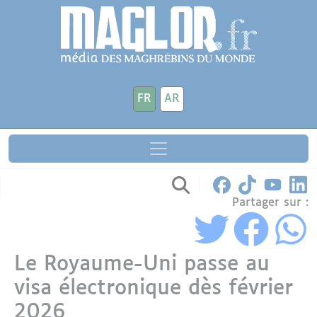
Aller au contenu principal
Panneau de gestion des cookies
FR
AR
Partager sur :
Le Royaume-Uni passe au
visa électronique dès février
2026