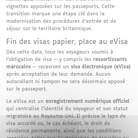
vignettes apposées sur les passeports. Cette
transition marque une étape clé dans la
modernisation des procédures d’entrée et de
séjour sur le territoire britannique.
Fin des visas papier, place au eVisa
Dès cette date, tous les voyageurs soumis à
l’obligation de visa — y compris les
ressortissants
marocains
— recevront un
visa électronique (eVisa)
après acceptation de leur demande. Aucun
autocollant ni tampon ne sera désormais apposé
sur le passeport.
Le eVisa est un
enregistrement numérique officiel
qui centralise l’identité du voyageur et son statut
migratoire au Royaume-Uni. Il précise le type de
visa accordé ou, le cas échéant, le droit de
résidence permanente, ainsi que les conditions