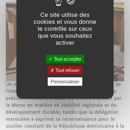
Ce site utilise des
cookies et vous donne
le contrôle sur ceux
que vous souhaitez
activer
Tout accepter
Tout refuser
Personnaliser
Un accent particulier a été mis sur la question de
l’intégrité territoriale du Royaume du Maroc. Le
président Aracena a salué les efforts déployés par
le Maroc en matière de stabilité régionale et de
développement durable, tandis que la délégation
marocaine a exprimé sa reconnaissance pour le
soutien constant de la République dominicaine à la