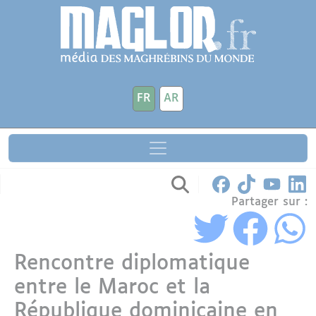
Aller au contenu principal
Panneau de gestion des cookies
FR
AR
Partager sur :
Rencontre diplomatique
entre le Maroc et la
République dominicaine en