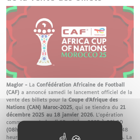
Maglor -
La
Confédération Africaine de Football
(CAF)
a annoncé samedi le lancement officiel de la
vente des billets pour la
Coupe d’Afrique des
Nations (CAN) Maroc-2025
, qui se tiendra du
21
décembre 2025 au 18 janvier 2026
. L’opération
commencera le
lundi 13 octobre 2025 à 09h00
(08h00 GMT)
, avec une prévente exclusive de 48
heures réservée aux détenteurs de cartes
VISA
. La