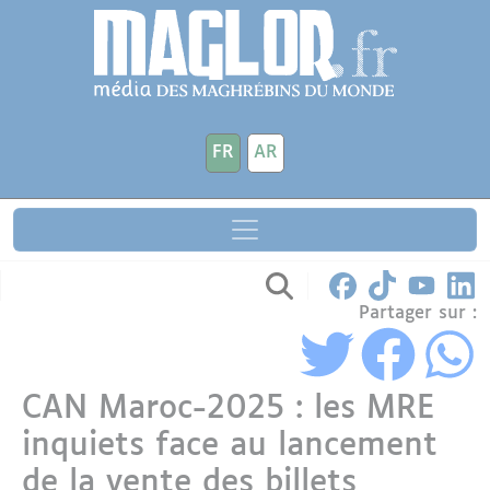
Aller au contenu principal
Panneau de gestion des cookies
FR
AR
Partager sur :
CAN Maroc-2025 : les MRE
inquiets face au lancement
de la vente des billets