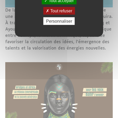
Tout accepter
De la rencontre de ces deux trajectoires est née
Tout refuser
une alliance inédite : le Pont Strasbourg–Essaouira.
Personnaliser
À travers ISS et Yalla Mogador, Fayçal Marzouq et
Ayoub Koulli souhaitent ériger un pont symbolique
entre l’Europe, le Maroc et l’Afrique, capable de
favoriser la circulation des idées, l’émergence des
talents et la valorisation des énergies nouvelles.