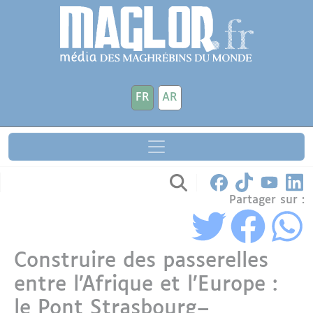
Aller au contenu principal
Panneau de gestion des cookies
FR
AR
Partager sur :
Construire des passerelles
entre l’Afrique et l’Europe :
le Pont Strasbourg–