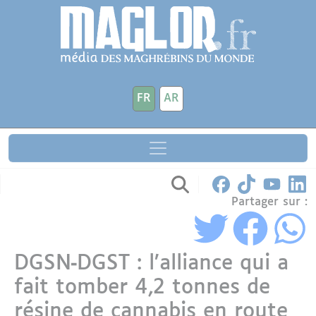
Aller au contenu principal
Panneau de gestion des cookies
FR
AR
Partager sur :
DGSN‑DGST : l’alliance qui a
fait tomber 4,2 tonnes de
résine de cannabis en route