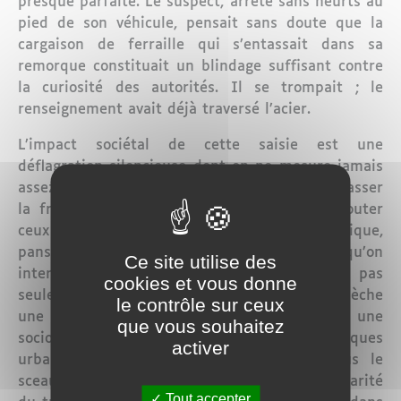
presque parfaite. Le suspect, arrêté sans heurts au
pied de son véhicule, pensait sans doute que la
cargaison de ferraille qui s’entassait dans sa
remorque constituait un blindage suffisant contre
la curiosité des autorités. Il se trompait ; le
renseignement avait déjà traversé l’acier.
L’impact sociétal de cette saisie est une
déflagration silencieuse dont on ne mesure jamais
assez l’écho. Pour le comprendre, il faut dépasser
la froideur du chiffre : 4 200 kilos , et écouter
ceux qui, dans l’anonymat de leur pratique,
pansent les plaies de ce fléau. « Lorsqu’on
Ce site utilise des
intercepte un tel volume, on ne tarit pas
cookies et vous donne
seulement un flux commercial illicite, on assèche
le contrôle sur ceux
une source de violence insidieuse », analyse une
que vous souhaitez
sociologue spécialisée dans les dynamiques
activer
urbaines, jointe par nos soins. Parlant sous le
sceau de l’anonymat, elle insiste sur la capillarité
Tout accepter