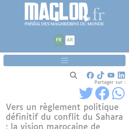
Aller au contenu principal
Panneau de gestion des cookies
FR
AR
Partager sur :
Vers un règlement politique
définitif du conflit du Sahara
: la vision marocaine de