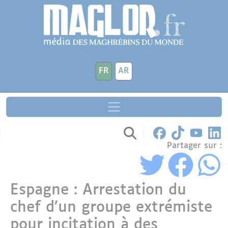
Aller au contenu principal
Panneau de gestion des cookies
FR
AR
Partager sur :
Espagne : Arrestation du
chef d’un groupe extrémiste
pour incitation à des