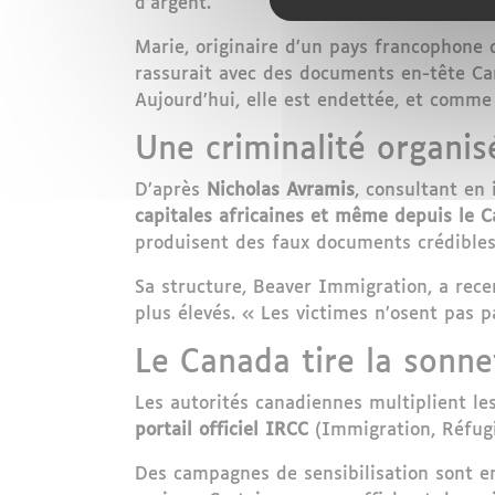
d’argent.
Marie, originaire d’un pays francophone 
rassurait avec des documents en-tête Can
Aujourd’hui, elle est endettée, et comme 
Une criminalité organis
D’après
Nicholas Avramis
, consultant en
capitales africaines et même depuis le 
produisent des faux documents crédibles 
Sa structure, Beaver Immigration, a rec
plus élevés. « Les victimes n’osent pas 
Le Canada tire la sonne
Les autorités canadiennes multiplient le
portail officiel IRCC
(Immigration, Réfugi
Des campagnes de sensibilisation sont en