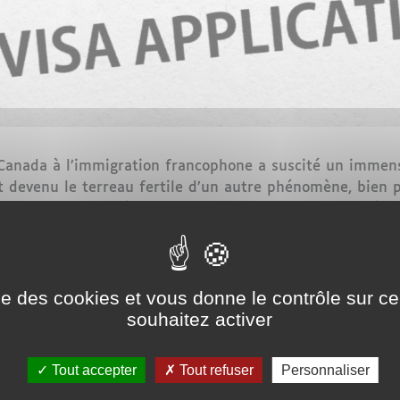
Canada à l’immigration francophone a suscité un immens
t devenu le terreau fertile d’un autre phénomène, bien 
i exploitent la détresse sociale et la soif de mobilité.
ueillir
100 000 nouveaux résidents francophones
, dans
ine pour de nombreux jeunes, diplômés, familles ou entr
ise des cookies et vous donne le contrôle sur 
souhaitez activer
s cauchemars
 profil Facebook, un site Internet bien présenté, des té
Tout accepter
Tout refuser
Personnaliser
une promesse :
résidence permanente garantie en quelq