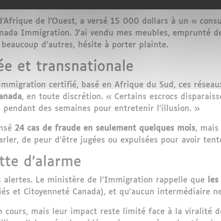
d’Afrique de l’Ouest, a versé 15 000 dollars à un « consu
ada Immigration. J’ai vendu mes meubles, emprunté de l’
beaucoup d’autres, hésite à porter plainte.
ée et transnationale
 immigration certifié, basé en Afrique du Sud, ces rése
Canada
, en toute discrétion. « Certains escrocs disparais
pendant des semaines pour entretenir l’illusion. »
ensé
24 cas de fraude en seulement quelques mois
, mais
parler, de peur d’être jugées ou expulsées pour avoir te
tte d’alarme
s alertes. Le ministère de l’Immigration rappelle que
les
és et Citoyenneté Canada), et qu’aucun intermédiaire ne 
 cours, mais leur impact reste limité face à la viralité 