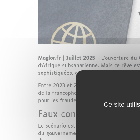
Maglor.fr | Juillet 2025 -
L’ouverture du 
d’Afrique subsaharienne. Mais ce rêve es
sophistiquées, opérées par des réseaux qu
Entre 2023 et 2027, Ottawa prévoit d’acc
de la francophonie hors Québec. Une auba
pour les fraudeurs.
Ce site util
Faux consultants, vrai
Le scénario est souvent le même : un faux
du gouvernement canadien copiés. Puis 