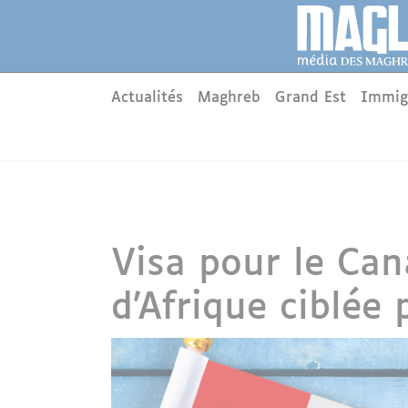
Aller au contenu principal
Panneau de gestion des cookies
Main menu
Actualités
Maghreb
Grand Est
Immig
Visa pour le Can
d’Afrique ciblée