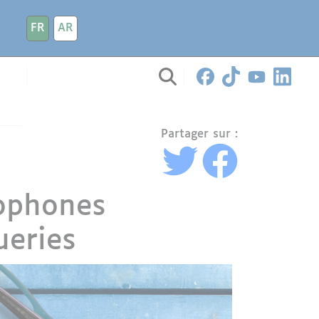
FR
AR
Partager sur :
cophones
ueries