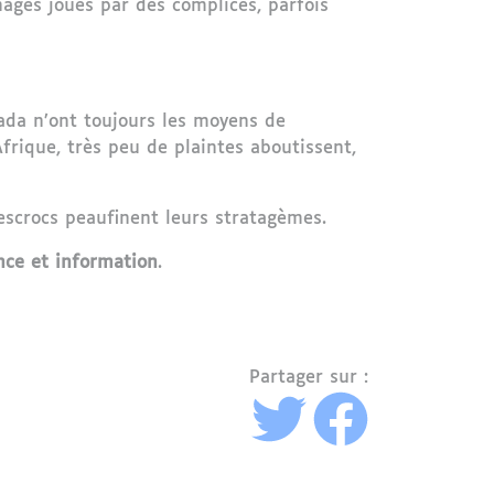
nages joués par des complices, parfois
anada n’ont toujours les moyens de
Afrique, très peu de plaintes aboutissent,
 escrocs peaufinent leurs stratagèmes.
nce et information
.
Partager sur :