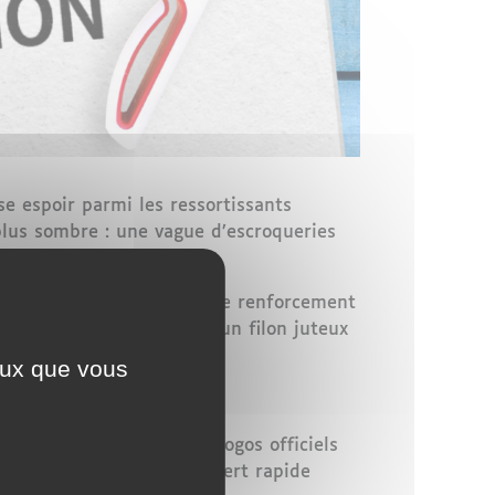
e espoir parmi les ressortissants
plus sombre : une vague d’escroqueries
 le cadre de sa stratégie de renforcement
epreneurs africains. Et un filon juteux
ceux que vous
moignages inventés, des logos officiels
ues mois
, contre un transfert rapide