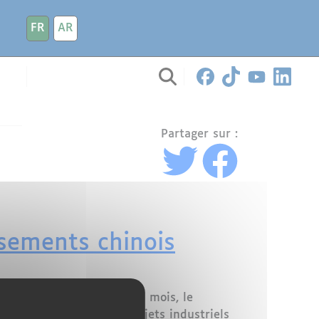
FR
AR
Partager sur :
ssements chinois
ue mondiale. Ces derniers mois, le
iques, avec plusieurs projets industriels