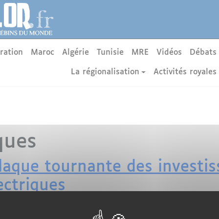
ration
Maroc
Algérie
Tunisie
MRE
Vidéos
Débats
La régionalisation
Activités royales
ques
laque tournante des investi
ectriques
ositionnement stratégique dans la transition énergétiq
sifs venus de Chine dans le secteur des batteries électr