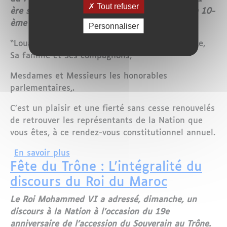
Tout refuser
ère session de la 3-ème année législative de la 10-
ème législature, dont voici le texte intégral :
Personnaliser
“Louange à Dieu, Prière et salut sur le Prophète,
Sa famille et Ses compagnons,
Mesdames et Messieurs les honorables
parlementaires,.
C’est un plaisir et une fierté sans cesse renouvelés
de retrouver les représentants de la Nation que
vous êtes, à ce rendez-vous constitutionnel annuel.
sur Discours du Roi Mohammed VI dev
En savoir plus
Fête du Trône : L'intégralité du
discours du Roi du Maroc
Le Roi Mohammed VI a adressé, dimanche, un
discours à la Nation à l’occasion du 19e
anniversaire de l’accession du Souverain au Trône.