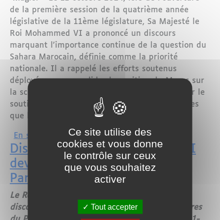
de la première session de la quatrième année
législative de la 11ème législature, Sa Majesté le
Roi Mohammed VI a prononcé un discours
marquant l'importance continue de la question du
Sahara Marocain, définie comme la priorité
nationale. Il a rappelé les efforts soutenus
déployés pour consolider la position du Maroc sur
la scène internationale, en mettant l'accent sur le
soutien croissant de puissances influentes telles
que la France et les États-Unis.
Ce site utilise des
sur Sahara Marocain : Priorité Nationa
En savoir plus
cookies et vous donne
Discours du Roi Mohammed VI
le contrôle sur ceux
devant les deux Chambres du
que vous souhaitez
Parlement
activer
Le Roi Mohammed VI a prononcé vendredi un
Tout accepter
discours devant les membres des deux Chambres
du Parlement à l’occasion de l’ouverture de la 1-