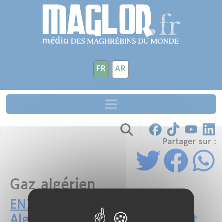
Aller au contenu principal
Panneau de gestion des cookies
FR
AR
Partager sur :
Gaz algérien
ENI renforce sa présence en
Algérie avec un investissement