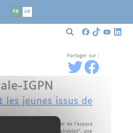
FR
AR
Partager sur :
nale-IGPN
t les jeunes issus de
tutionnelle visant à évincer de l’espace
onsidérés comme des "indésirables", une