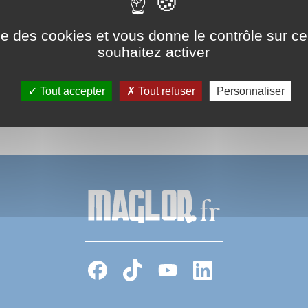
es policiers répétés et injustifiés.
ise des cookies et vous donne le contrôle sur 
policière d'"éviction" ciblant les jeunes issus de l'immig
souhaitez activer
Tout accepter
Tout refuser
Personnaliser