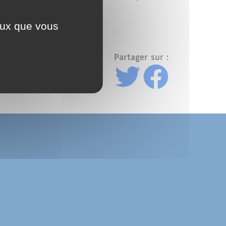
ceux que vous
ration
Partager sur :