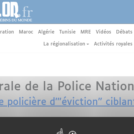
ration
Maroc
Algérie
Tunisie
MRE
Vidéos
Débats
La régionalisation
Activités royales
ale de la Police Natio
e policière d'"éviction" ciblan
le Défenseur des droits met en cause une politique insti
. En région parisienne, ces derniers sont fréquemment c