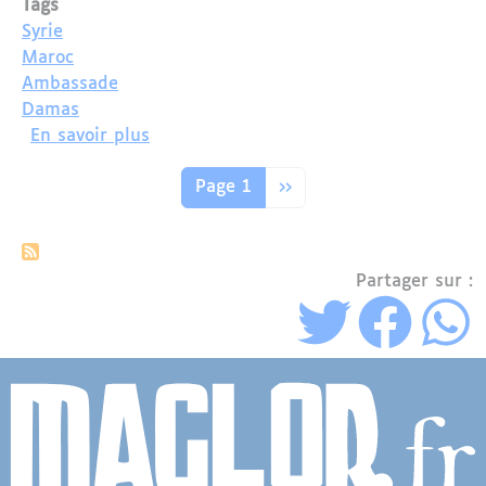
Tags
Syrie
Maroc
Ambassade
Damas
sur Réouverture de l’ambassade du Mar
En savoir plus
Pagination
Page suivante
Page 1
››
Partager sur :