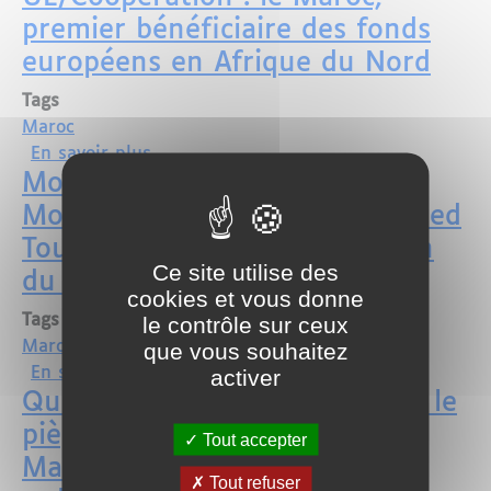
premier bénéficiaire des fonds
européens en Afrique du Nord
Tags
Maroc
sur UE/Coopération : le Maroc, premier
En savoir plus
Mondial du kickboxing :
Mohammed VI félicite Mohamed
Touchassie, nouveau champion
Ce site utilise des
du monde
cookies et vous donne
Tags
le contrôle sur ceux
Maroc
que vous souhaitez
sur Mondial du kickboxing : Mohamme
En savoir plus
activer
Quand Al Arabiya tombe dans le
piège de la provocation : le
Tout accepter
Maroc, bien plus qu'un match
Tout refuser