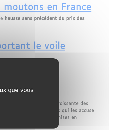
es moutons en France
ne
hausse sans précédent du prix des
rtant le voile
ceux que vous
 sur la stigmatisation croissante des
les, victimes d'un discours qui les accuse
tés fondamentales sont remises en