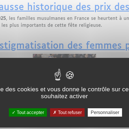
ausse historique des prix d
025
, les familles musulmanes en France se heurtent à u
 les plus importants de cette fête religieuse.
usse historique des prix des moutons en France
stigmatisation des femmes po
ise des cookies et vous donne le contrôle sur 
souhaitez activer
CFCM) a publié un communiqué, le 26 mars 2025, alertant
l'organisation, ces citoyennes deviennent des cibles faci
Tout accepter
Tout refuser
Personnaliser
asservissement supposé. Dans tous les cas, leurs liber