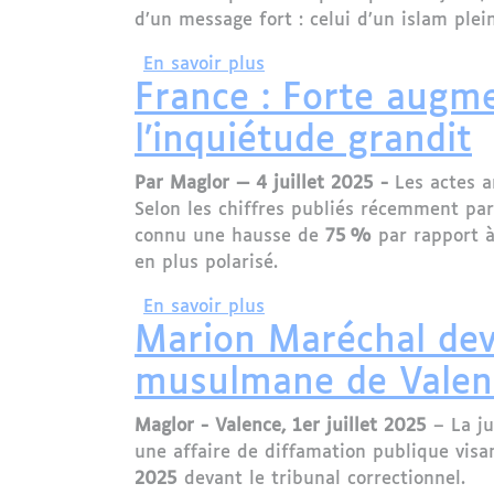
d’un message fort : celui d’un islam ple
sur La Grande Mosquée de 
En savoir plus
France : Forte augm
l’inquiétude grandit
Par Maglor — 4 juillet 2025 -
Les actes 
Selon les chiffres publiés récemment par
connu une hausse de
75 %
par rapport à
en plus polarisé.
sur France : Forte augmen
En savoir plus
Marion Maréchal deva
musulmane de Valen
Maglor - Valence, 1er juillet 2025
– La ju
une affaire de diffamation publique vis
2025
devant le tribunal correctionnel.