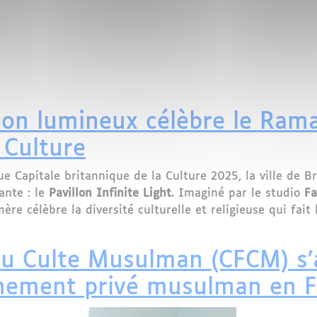
igmatisation des femmes portant le voile
llon lumineux célèbre le Ram
 Culture
 Capitale britannique de la Culture 2025, la ville de Br
ante : le
Pavillon Infinite Light
. Imaginé par le studio
Fa
ère célèbre la diversité culturelle et religieuse qui fait 
on lumineux célèbre le Ramadan à Bradford, future Capit
du Culte Musulman (CFCM) s’
ignement privé musulman en 