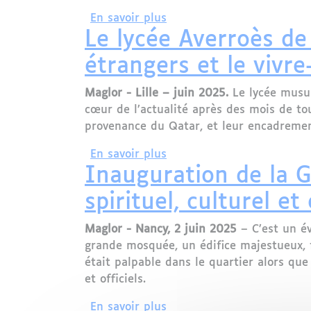
sur Marion Maréchal devan
En savoir plus
Le lycée Averroès de
étrangers et le vivr
Maglor - Lille – juin 2025.
Le lycée musul
cœur de l’actualité après des mois de t
provenance du Qatar, et leur encadremen
sur Le lycée Averroès de L
En savoir plus
Inauguration de la 
spirituel, culturel et
Maglor - Nancy, 2 juin 2025
– C’est un év
grande mosquée, un édifice majestueux, fr
était palpable dans le quartier alors que
et officiels.
sur Inauguration de la Gr
En savoir plus