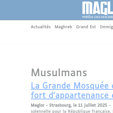
Aller au contenu principal
Panneau de gestion des cookies
Main menu
Actualités
Maghreb
Grand Est
Immig
Musulmans
La Grande Mosquée d
fort d'appartenance 
Maglor - Strasbourg, le 11 juillet 2025
– 
solennelle pour la République française, l