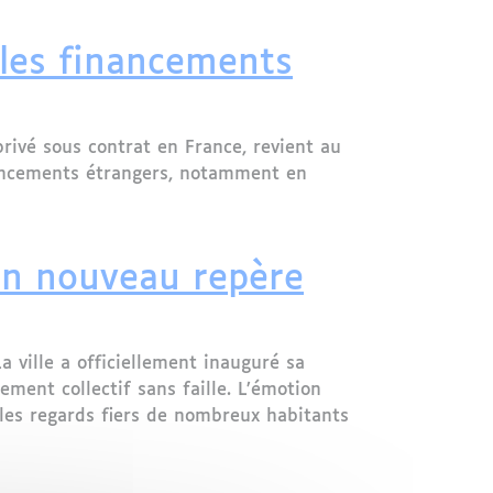
ane de Valence
 les financements
ivé sous contrat en France, revient au
nancements étrangers, notamment en
t le vivre-ensemble républicain
Un nouveau repère
 ville a officiellement inauguré sa
ment collectif sans faille. L’émotion
s les regards fiers de nombreux habitants
lturel et citoyen