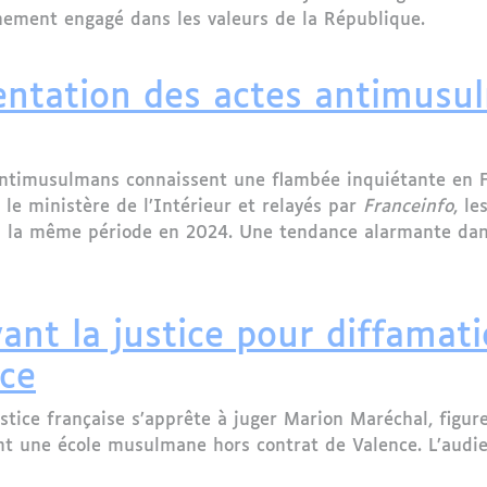
inement engagé dans les valeurs de la République.
Strasbourg prie pour la République : un acte fort d'app
entation des actes antimusu
antimusulmans connaissent une flambée inquiétante en F
 le ministère de l’Intérieur et relayés par
Franceinfo
, le
 la même période en 2024. Une tendance alarmante dans 
tation des actes antimusulmans en 2025, l’inquiétude g
nt la justice pour diffamati
ce
stice française s’apprête à juger Marion Maréchal, figu
ant une école musulmane hors contrat de Valence. L’audi