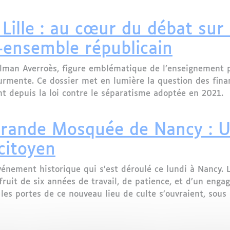
t la justice pour diffamation contre une école musulm
 Lille : au cœur du débat sur
e-ensemble républicain
man Averroès, figure emblématique de l’enseignement pr
ourmente. Ce dossier met en lumière la question des fi
t depuis la loi contre le séparatisme adoptée en 2021.
ille : au cœur du débat sur les financements étrangers e
Grande Mosquée de Nancy : 
 citoyen
énement historique qui s’est déroulé ce lundi à Nancy. La
uit de six années de travail, de patience, et d’un engage
 les portes de ce nouveau lieu de culte s’ouvraient, sou
ande Mosquée de Nancy : Un nouveau repère spirituel, cu