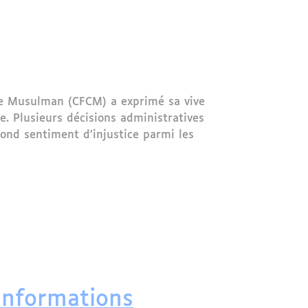
te Musulman (CFCM) a exprimé sa vive
. Plusieurs décisions administratives
ond sentiment d’injustice parmi les
enseignement privé musulman en France
Informations