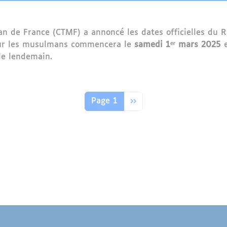
n de France (CTMF) a annoncé les dates officielles du
our les musulmans commencera le
samedi 1ᵉʳ mars 2025
e
 le lendemain.
 2025 en France – Dates et Informations Importantes
Page suivante
Page 1
››