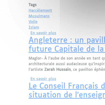
Tags
Harcèlement
Musulmans
Voile
Islam
sur Le CFCM dénonce la st
En savoir plus
Angleterre : un pavi
future Capitale de la
Maglor- À l’aube de son année en tant que
architecturale aussi audacieuse qu’inspir
l’artiste
Zarah Hussain
, ce pavillon éphém
sur Angleterre : un pavill
En savoir plus
Le Conseil Français 
situation de l’ense