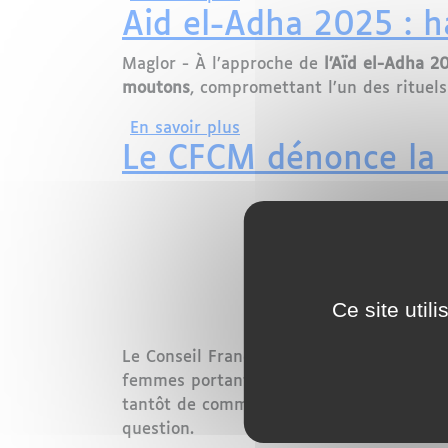
Aid el-Adha 2025 : h
Maglor - À l’approche de
l’Aïd el-Adha 2
moutons
, compromettant l’un des rituels
sur Aid el-Adha 2025 : ha
En savoir plus
Le CFCM dénonce la 
Ce site util
Le Conseil Français du Culte Musulman (
femmes portant le voile en France. Selon 
tantôt de communautarisme, tantôt d'un 
question.