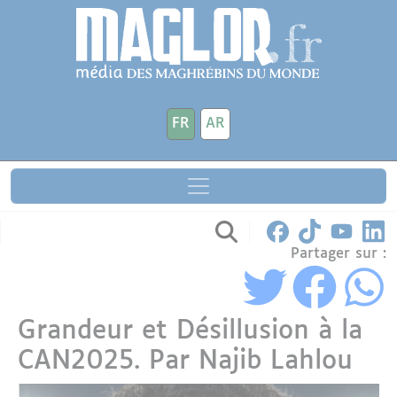
Aller au contenu principal
Panneau de gestion des cookies
FR
AR
Partager sur :
Grandeur et Désillusion à la
CAN2025. Par Najib Lahlou