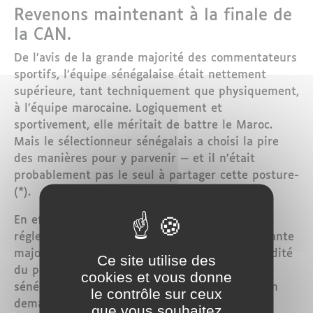
Revenons maintenant à la finale de
la CAN.
De l’avis de la grande majorité des commentateurs
sportifs, l’équipe sénégalaise était nettement
supérieure, tant techniquement que physiquement,
à l’équipe marocaine. Logiquement et
sportivement, elle méritait de battre le Maroc.
Mais le sélectionneur sénégalais a choisi la pire
des manières pour y parvenir — et il n’était
probablement pas le seul à partager cette posture-
(*).
En effet, à la 97ᵉ minute, après le temps
réglementaire de la seconde mi-temps, l’écrasante
majorité des commentateurs confirmait la validité
Ce site utilise des
du penalty sifflé. Pourtant, le sélectionneur
cookies et vous donne
sénégalais protesta de manière inacceptable en
le contrôle sur ceux
demandant à son équipe de quitter le terrain.
que vous souhaitez