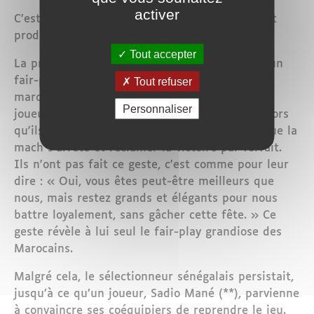
activer
C’est alors que deux choses incroyables se sont
produites.
Tout accepter
La première fut un geste d’une élégance et d’un
fair-play exceptionnels de la part des joueurs
Tout refuser
marocains. Ce sont eux qui demandèrent aux
Personnaliser
joueurs sénégalais de revenir sur le terrain. Alors
qu'ils étaient en droit d'aller protester pour que la
mach s'arrête et réclamer la victoire par forfait.
Ils n'ont pas fait ce geste, c'est comme pour leur
dire : « Oui, vous êtes peut-être meilleurs que
nous, mais restez grands et élégants pour nous
battre loyalement, sans gâcher cette fête. » Ce
geste révèle à lui seul le fair-play grandiose des
Marocains.
Malgré cela, le sélectionneur sénégalais persistait,
jusqu’à ce qu’un joueur, Sadio Mané (**), parvienne
à convaincre ses coéquipiers de reprendre le jeu.