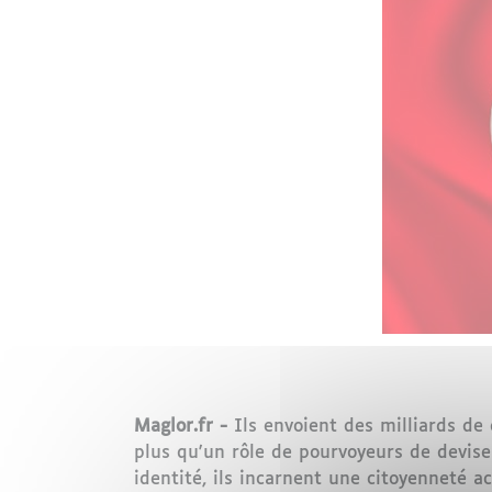
Maglor.fr -
Ils envoient des milliards de
plus qu'un rôle de pourvoyeurs de devis
identité, ils incarnent une citoyenneté a