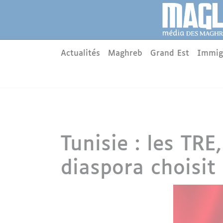
Aller au contenu principal
Panneau de gestion des cookies
Main menu
Actualités
Maghreb
Grand Est
Immig
Tunisie : les TRE
diaspora choisit