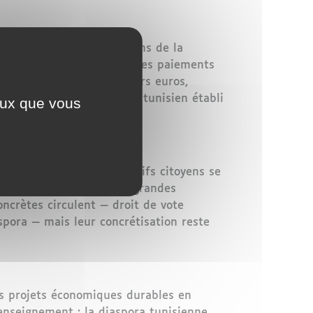
inars selon les estimations de la
'équilibre de la balance des paiements
tion : consultés pour leurs euros,
 amèrement un ingénieur tunisien établi
ceux que vous
fessionnels et des collectifs citoyens se
eser réellement sur les grandes
oncrètes circulent — droit de vote
aspora — mais leur concrétisation reste
des projets économiques durables en
'enseignement : la diaspora tunisienne