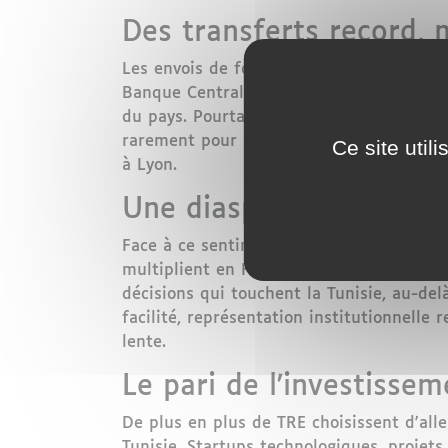
Des transferts record, 
Les envois de fonds des TRE ont encore b
Banque Centrale de Tunisie. Une manne v
du pays. Pourtant, nombreux sont les mem
rarement pour leurs idées. "On nous veu
Ce site util
à Lyon.
Une diaspora qui s'orga
Face à ce sentiment d'instrumentalisation
multiplient en France, en Italie, en All
décisions qui touchent la Tunisie, au-del
facilité, représentation institutionnelle
lente.
Le pari de l'investissem
De plus en plus de TRE choisissent d'alle
Tunisie. Startups technologiques, projets