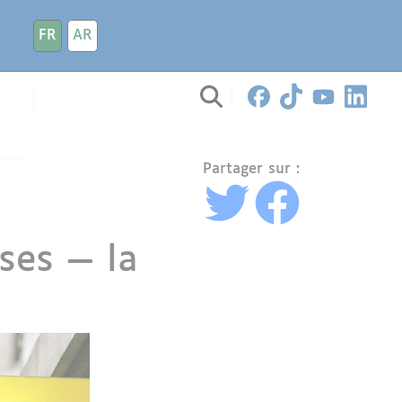
FR
AR
Partager sur :
ises — la