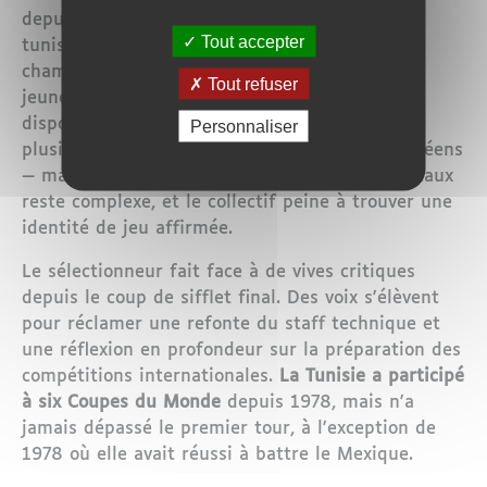
depuis plusieurs années au sein du football
Tout accepter
tunisien : celui de la formation, du niveau du
championnat national et de l'intégration des
Tout refuser
jeunes talents évoluant en Europe. La Tunisie
dispose d'un vivier de joueurs talentueux —
Personnaliser
plusieurs évoluent dans de grands clubs européens
— mais leur cohabitation avec les éléments locaux
reste complexe, et le collectif peine à trouver une
identité de jeu affirmée.
Le sélectionneur fait face à de vives critiques
depuis le coup de sifflet final. Des voix s'élèvent
pour réclamer une refonte du staff technique et
une réflexion en profondeur sur la préparation des
compétitions internationales.
La Tunisie a participé
à six Coupes du Monde
depuis 1978, mais n'a
jamais dépassé le premier tour, à l'exception de
1978 où elle avait réussi à battre le Mexique.