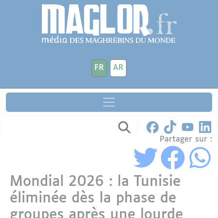
Aller au contenu principal
Panneau de gestion des cookies
FR
AR
Partager sur :
Mondial 2026 : la Tunisie
éliminée dès la phase de
groupes après une lourde