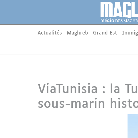
Aller au contenu principal
Panneau de gestion des cookies
Main menu
Actualités
Maghreb
Grand Est
Immig
ViaTunisia : la T
sous-marin hist