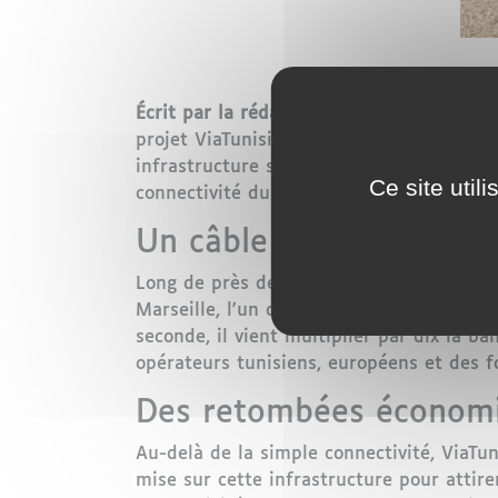
Écrit par la rédaction Maglor.fr
- La Tuni
projet ViaTunisia, un câble sous-marin à 
infrastructure stratégique, dont la pose 
Ce site util
connectivité du pays et ouvrir de nouvell
Un câble sous-marin aux
Long de près de 1 000 kilomètres, le câbl
Marseille, l'un des principaux hubs numé
seconde, il vient multiplier par dix la b
opérateurs tunisiens, européens et des f
Des retombées économiq
Au-delà de la simple connectivité, ViaT
mise sur cette infrastructure pour attir