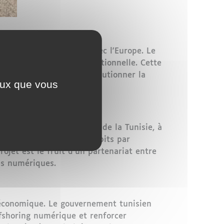
mérique et économique avec l'Europe. Le
entrer dans sa phase opérationnelle. Cette
millions d'euros, va révolutionner la
ceux que vous
 de Bizerte, dans le nord de la Tunisie, à
mission de plusieurs térabits par
rojet est le fruit d'un partenariat entre
es numériques.
 économique. Le gouvernement tunisien
ffshoring numérique et renforcer